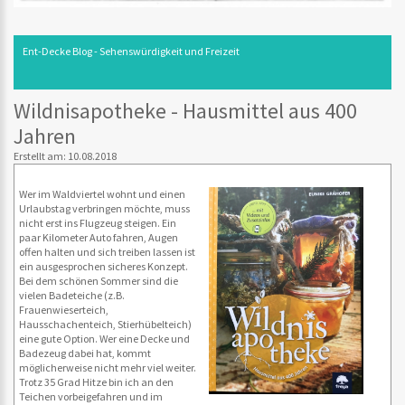
Ent-Decke Blog - Sehenswürdigkeit und Freizeit
Wildnisapotheke - Hausmittel aus 400
Jahren
Erstellt am: 10.08.2018
Wer im Waldviertel wohnt und einen
Urlaubstag verbringen möchte, muss
nicht erst ins Flugzeug steigen. Ein
paar Kilometer Auto fahren, Augen
offen halten und sich treiben lassen ist
ein ausgesprochen sicheres Konzept.
Bei dem schönen Sommer sind die
vielen Badeteiche (z.B.
Frauenwieserteich,
Hausschachenteich, Stierhübelteich)
eine gute Option. Wer eine Decke und
Badezeug dabei hat, kommt
möglicherweise nicht mehr viel weiter.
Trotz 35 Grad Hitze bin ich an den
Teichen vorbeigefahren und im