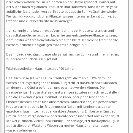
nördlichen Waldviertel, in Waidhofen an der Thaya gelandet. Immer auf
der Suche nach regionalen Produkten und Handwerk, fand ich mich ganz
zufällig im Naturladen von der Kräuterpädagogin Eunike Grahofer wieder.
Wer sich für volkskundliches Pflanzenwissen interessiert kennt Eunike. So
treffend und kurz beschreibt sie ihr Anliegen:
„Ich sammle und bewahre das Vermächtnis der Kräuterwissenden und
das volkskundliche, aus dem Leben heraus entstandene Pflanzenwissen,
damit es für weitere Generationen erhalten bleibt. Ich vereine traditionelle
Werte mit einem einzigartigen modernen Zeitgefühl.“
Das finde ich wichtig und irgendwas hat mich zu Eunike und ihrem neuen,
außergewöhnlichen Buch geführt.
Wildnisapotheke – Hausmittel aus 400 Jahren
Das Buch ist so gut, weil es um Kräuter geht, die man auf Wäldern und
Wiesen der Umgebung finden kann. Aufgeteilt ist das Buch nach Monaten,
an denen die Kräuter gefunden und geerntet werden können. Die
dazugehörigen Hausmittel sind mit wenigen Zutaten einfach herzustellen
und die Anwendungen gut erklärt. So kann jeder jeden Monat neue
Pflanzen kennenlernen und ausprobieren. Wunderschön, ein persönliches
Kräuterseminar, ganz im Rhythmus der Natur, mit jahrhundertealten
erprobten Hausmitteln aus der direkten Umgebung. Ein besserer Einstieg
um zu lernen, Vergessenes wiederzuentdecken und sofort anzuwenden, ist
schwer zu finden. Vielen Dank Eunike – ich schlage jetzt das Kapitel August
auf, streife durch Wald und Wiesen vor meiner Haustür und schaue mal
was ich so finden kann.