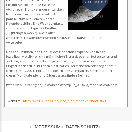
Freund Berthold Heusel hat einen
völlig neuen Mondkalender entwickelt.
In Ihm wird unser solarer Kalender
parallel zum wirklichen lunaren
Kalender geführt. Eine Woche umfasst
schon mal acht Tage (Die Beatles:
„Eight days a week“). Wie in allen
anderen Mondkalendern werden Einflüsse und Ratschläge nicht
vorgegeben.
Das erlaubt Ihnen, den Einfluss des Mondstandes per se und in den
jeweiligen weiblichen und männlichen Tierkreiszeichen festzustellen und
als Hilfe, zumindest als ständige Erinnerung, an unsere kosmische
Eingebundenheit in Ihr Leben einzubauen.Der Mondkalender beginnt mit
dem 13. März 2021 und ist über diesen Link zu erhalten. Einen Text über
diesen Mondkalender und Bilder daraus finden Sie hier.
https://wplus-verlag.de/uploads/assets/wplus_032020_mondkalender.pdf
Website:
https://wplus-verlag.de/shop/p/de/mondkalender-2021
IMPRESSUM
DATENSCHUTZ