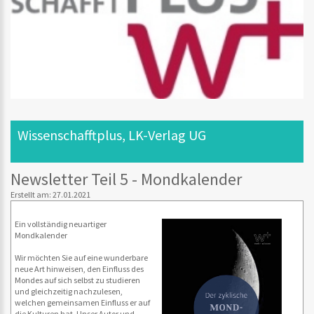
Wissenschafftplus, LK-Verlag UG
Newsletter Teil 5 - Mondkalender
Erstellt am: 27.01.2021
Ein vollständig neuartiger
Mondkalender
Wir möchten Sie auf eine wunderbare
neue Art hinweisen, den Einfluss des
Mondes auf sich selbst zu studieren
und gleichzeitig nachzulesen,
welchen gemeinsamen Einfluss er auf
die Kulturen hat. Unser Autor und