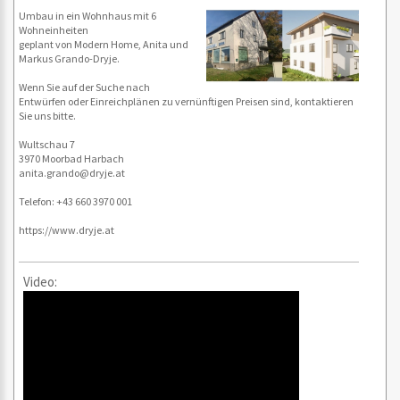
Umbau in ein Wohnhaus mit 6
Wohneinheiten
geplant von Modern Home, Anita und
Markus Grando-Dryje.
Wenn Sie auf der Suche nach
Entwürfen oder Einreichplänen zu vernünftigen Preisen sind, kontaktieren
Sie uns bitte.
Wultschau 7
3970 Moorbad Harbach
anita.grando@dryje.at
Telefon: +43 660 3970 001
https://www.dryje.at
Video: