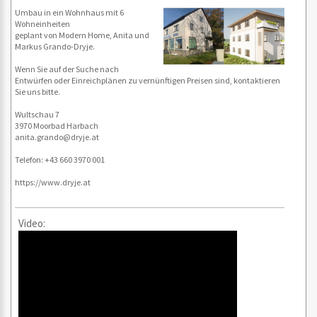
Umbau in ein Wohnhaus mit 6
Wohneinheiten
geplant von Modern Home, Anita und
Markus Grando-Dryje.
Wenn Sie auf der Suche nach
Entwürfen oder Einreichplänen zu vernünftigen Preisen sind, kontaktieren
Sie uns bitte.
Wultschau 7
3970 Moorbad Harbach
anita.grando@dryje.at
Telefon: +43 660 3970 001
https://www.dryje.at
Video: