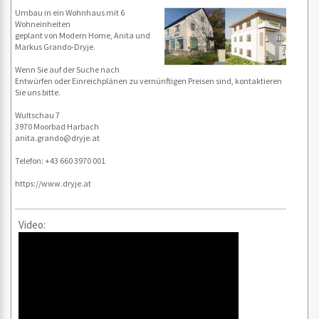
Umbau in ein Wohnhaus mit 6
Wohneinheiten
geplant von Modern Home, Anita und
Markus Grando-Dryje.
Wenn Sie auf der Suche nach
Entwürfen oder Einreichplänen zu vernünftigen Preisen sind, kontaktieren
Sie uns bitte.
Wultschau 7
3970 Moorbad Harbach
anita.grando@dryje.at
Telefon: +43 660 3970 001
https://www.dryje.at
Video: