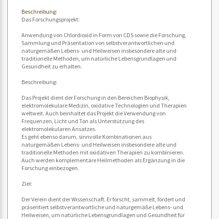
Beschreibung:
Das Forschungsprojekt:
Anwendung von Chlordioxid in Form von CDS sowie die Forschung,
Sammlung und Präsentation von selbstverantwortlichen und
naturgemäßen Lebens- und Heilweisen insbesondere alte und
traditionelle Methoden, um natürliche Lebensgrundlagen und
Gesundheit zu erhalten.
Beschreibung:
Das Projekt dient der Forschung in den Bereichen Biophysik,
elektromolekulare Medizin, oxidative Technologien und Therapien
weltweit. Auch beinhaltet das Projekt die Verwendung von
Frequenzen, Licht und Ton als Unterstützung des
elektromolekularen Ansatzes.
Es geht ebenso darum, sinnvolle Kombinationen aus
naturgemäßen Lebens- und Heilweisen insbesondere alte und
traditionelle Methoden mit oxidativen Therapien zu kombinieren.
Auch werden komplementäre Heilmethoden als Ergänzung in die
Forschung einbezogen.
Ziel:
Der Verein dient der Wissenschaft. Er forscht, sammelt, fördert und
präsentiert selbstverantwortliche und naturgemäße Lebens- und
Heilweisen, um natürliche Lebensgrundlagen und Gesundheit für