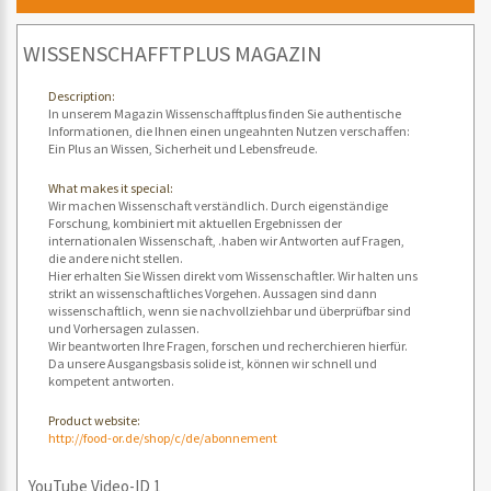
WISSENSCHAFFTPLUS MAGAZIN
Description:
In unserem Magazin Wissenschafftplus finden Sie authentische
Informationen, die Ihnen einen ungeahnten Nutzen verschaffen:
Ein Plus an Wissen, Sicherheit und Lebensfreude.
What makes it special:
Wir machen Wissenschaft verständlich. Durch eigenständige
Forschung, kombiniert mit aktuellen Ergebnissen der
internationalen Wissenschaft, .haben wir Antworten auf Fragen,
die andere nicht stellen.
Hier erhalten Sie Wissen direkt vom Wissenschaftler. Wir halten uns
strikt an wissenschaftliches Vorgehen. Aussagen sind dann
wissenschaftlich, wenn sie nachvollziehbar und überprüfbar sind
und Vorhersagen zulassen.
Wir beantworten Ihre Fragen, forschen und recherchieren hierfür.
Da unsere Ausgangsbasis solide ist, können wir schnell und
kompetent antworten.
Product website:
http://food-or.de/shop/c/de/abonnement
YouTube Video-ID 1