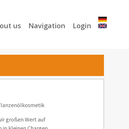
out us
Navigation
Login
flanzenölkosmetik
wir großen Wert auf
 in kleinen Chargen,