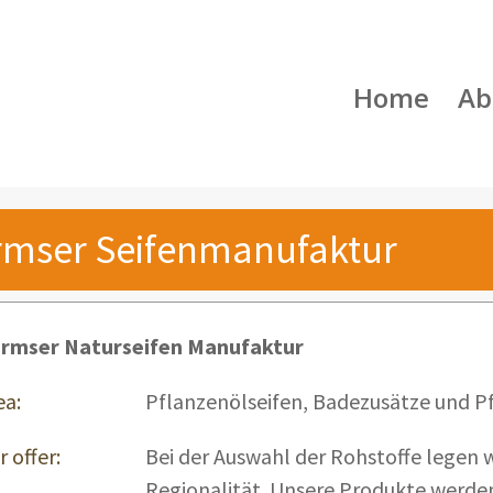
Home
Ab
rmser Seifenmanufaktur
rmser Naturseifen Manufaktur
ea:
Pflanzenölseifen, Badezusätze und P
r offer:
Bei der Auswahl der Rohstoffe legen 
Regionalität. Unsere Produkte werden