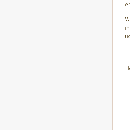
e
W
i
us
H