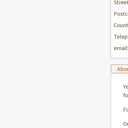
Stree
Postc
Count
Telep
email
Abou
Ye
f
F
O