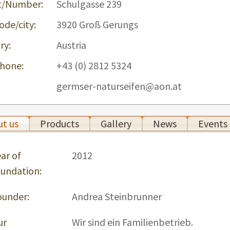
t/Number:
Schulgasse 239
ode/city:
3920 Groß Gerungs
ry:
Austria
hone:
+43 (0) 2812 5324
:
germser-naturseifen@aon.at
t us
Products
Gallery
News
Events
ar of
2012
oundation:
ounder:
Andrea Steinbrunner
ur
Wir sind ein Familienbetrieb.