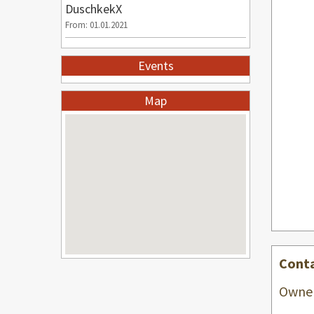
DuschkekX
From: 01.01.2021
Events
Map
Cont
Owner