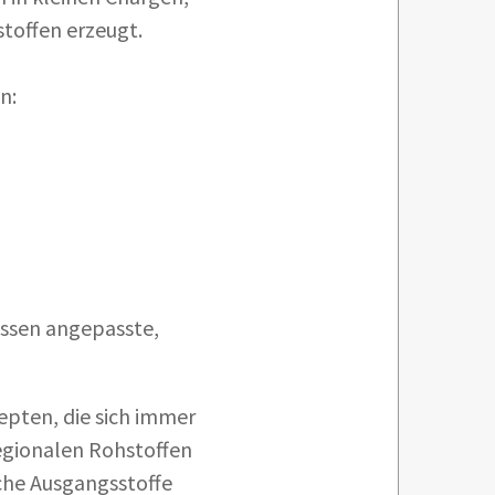
toffen erzeugt.
n:
ressen angepasste,
epten, die sich immer
egionalen Rohstoffen
iche Ausgangsstoffe