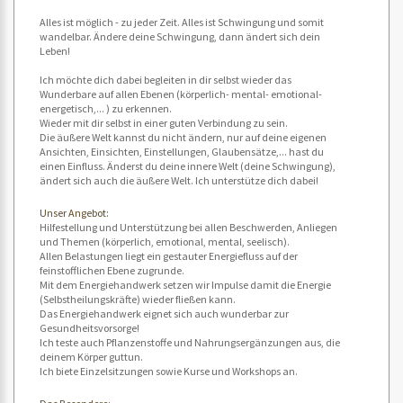
Alles ist möglich - zu jeder Zeit. Alles ist Schwingung und somit
wandelbar. Ändere deine Schwingung, dann ändert sich dein
Leben!
Ich möchte dich dabei begleiten in dir selbst wieder das
Wunderbare auf allen Ebenen (körperlich- mental- emotional-
energetisch,... ) zu erkennen.
Wieder mit dir selbst in einer guten Verbindung zu sein.
Die äußere Welt kannst du nicht ändern, nur auf deine eigenen
Ansichten, Einsichten, Einstellungen, Glaubensätze,... hast du
einen Einfluss. Änderst du deine innere Welt (deine Schwingung),
ändert sich auch die äußere Welt. Ich unterstütze dich dabei!
Unser Angebot:
Hilfestellung und Unterstützung bei allen Beschwerden, Anliegen
und Themen (körperlich, emotional, mental, seelisch).
Allen Belastungen liegt ein gestauter Energiefluss auf der
feinstofflichen Ebene zugrunde.
Mit dem Energiehandwerk setzen wir Impulse damit die Energie
(Selbstheilungskräfte) wieder fließen kann.
Das Energiehandwerk eignet sich auch wunderbar zur
Gesundheitsvorsorge!
Ich teste auch Pflanzenstoffe und Nahrungsergänzungen aus, die
deinem Körper guttun.
Ich biete Einzelsitzungen sowie Kurse und Workshops an.