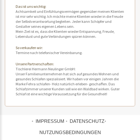
Das ist uns wichtig:
Achtsamkeit und Einfühlungsvermögen gegenüber meinen Klienten
ist mir sehr wichtig. Ich möchte meine Klienten wieder in die Freude
der Selbstverantwortung begleiten. Jeder kann Schöpfer und
Gestalter seines eigenen Lebens sein.
Mein Ziel ist es, dass die Klienten wieder Entspannung, Freude,
Lebenslust und gute Verbindungen spüren können.
So verkaufen wir:
Termine nach telefonischer Vereinbarung.
Unsere Partnerschaften:
Tischlerei Hermann Neulinger GmbH:
Unser Familienunternehmen hat sich auf gesundes Wohnen und
gesundes Schlafen spezialisiert. Wir haben vor einigen Jahren die
Marke Fehra schlafen- Holz natürlich erleben- geschaffen. Das
Schlafzimmer unserer Kunden soll wie ein Waldbad wirken. Guter
Schlaf ist eine wichtige Voraussetzung für die Gesundheit!
IMPRESSUM
DATENSCHUTZ
NUTZUNGSBEDINGUNGEN