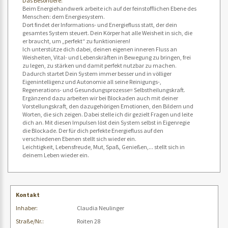
Das Besondere:
Beim Energiehandwerk arbeite ich auf der feinstofflichen Ebene des
Menschen: dem Energiesystem.
Dort findet der Informations- und Energiefluss statt, der dein
gesamtes System steuert. Dein Körper hat alle Weisheit in sich, die
er braucht, um „perfekt“ zu funktionieren!
Ich unterstütze dich dabei, deinen eigenen inneren Fluss an
Weisheiten, Vital- und Lebenskräften in Bewegung zu bringen, frei
zu legen, zu stärken und damit perfekt nutzbar zu machen.
Dadurch startet Dein System immer besser und in völliger
Eigenintelligenz und Autonomie all seine Reinigungs-,
Regenerations- und Gesundungsprozesse= Selbstheilungskraft.
Ergänzend dazu arbeiten wir bei Blockaden auch mit deiner
Vorstellungskraft, den dazugehörigen Emotionen, den Bildern und
Worten, die sich zeigen. Dabei stelle ich dir gezielt Fragen und leite
dich an. Mit diesen Impulsen löst dein System selbst in Eigenregie
die Blockade. Der für dich perfekte Energiefluss auf den
verschiedenen Ebenen stellt sich wieder ein.
Leichtigkeit, Lebensfreude, Mut, Spaß, Genießen,... stellt sich in
deinem Leben wieder ein.
Kontakt
Inhaber:
Claudia Neulinger
Straße/Nr.:
Roiten 28