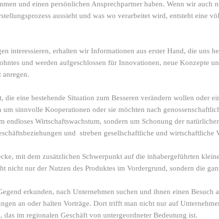
ommen und einen persönlichen Ansprechpartner haben. Wenn wir auch no
tellungsprozess aussieht und was wo verarbeitet wird, entsteht eine völ
n interessieren, erhalten wir Informationen aus erster Hand, die uns hel
ntes und werden aufgeschlossen für Innovationen, neue Konzepte und
st anregen.
die eine bestehende Situation zum Besseren verändern wollen oder ein
ch um sinnvolle Kooperationen oder sie möchten nach genossenschaftliche
m endloses Wirtschaftswachstum, sondern um Schonung der natürlichen R
 Geschäftsbeziehungen und streben gesellschaftliche und wirtschaftliche
e, mit dem zusätzlichen Schwerpunkt auf die inhabergeführten kleinen
steht nicht nur der Nutzen des Produktes im Vordergrund, sondern die 
Gegend erkunden, nach Unternehmen suchen und ihnen einen Besuch abs
ungen an oder halten Vorträge. Dort trifft man nicht nur auf Unternehme
us, das im regionalen Geschäft von untergeordneter Bedeutung ist.