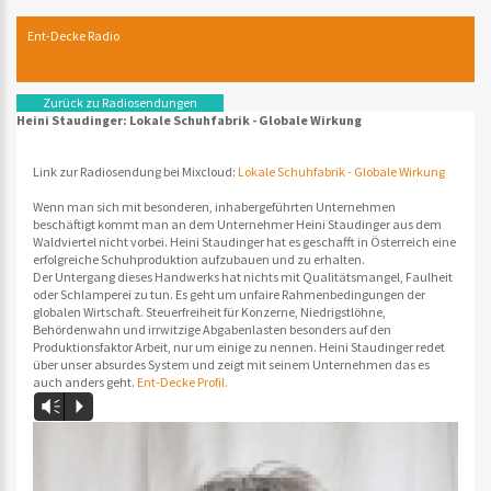
Ent-Decke Radio
Zurück zu Radiosendungen
Heini Staudinger: Lokale Schuhfabrik - Globale Wirkung
Link zur Radiosendung bei Mixcloud:
Lokale Schuhfabrik - Globale Wirkung
Wenn man sich mit besonderen, inhabergeführten Unternehmen
beschäftigt kommt man an dem Unternehmer Heini Staudinger aus dem
Waldviertel nicht vorbei. Heini Staudinger hat es geschafft in Österreich eine
erfolgreiche Schuhproduktion aufzubauen und zu erhalten.
Der Untergang dieses Handwerks hat nichts mit Qualitätsmangel, Faulheit
oder Schlamperei zu tun. Es geht um unfaire Rahmenbedingungen der
globalen Wirtschaft. Steuerfreiheit für Konzerne, Niedrigstlöhne,
Behördenwahn und irrwitzige Abgabenlasten besonders auf den
Produktionsfaktor Arbeit, nur um einige zu nennen. Heini Staudinger redet
über unser absurdes System und zeigt mit seinem Unternehmen das es
auch anders geht.
Ent-Decke Profil.
Vm
P