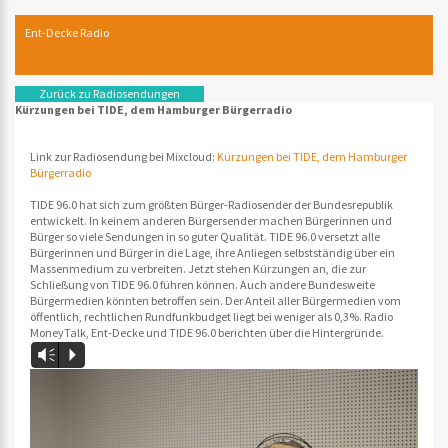
Ent-Decke Radio
Zurück zu Radiosendungen
Kürzungen bei TIDE, dem Hamburger Bürgerradio
Link zur Radiosendung bei Mixcloud:
Kürzungen bei TIDE, dem Hamburger
Bürgerradio
TIDE 96.0 hat sich zum größten Bürger-Radiosender der Bundesrepublik
entwickelt. In keinem anderen Bürgersender machen Bürgerinnen und
Bürger so viele Sendungen in so guter Qualität. TIDE 96.0 versetzt alle
Bürgerinnen und Bürger in die Lage, ihre Anliegen selbstständig über ein
Massenmedium zu verbreiten. Jetzt stehen Kürzungen an, die zur
Schließung von TIDE 96.0 führen können. Auch andere Bundesweite
Bürgermedien könnten betroffen sein. Der Anteil aller Bürgermedien vom
öffentlich, rechtlichen Rundfunkbudget liegt bei weniger als 0,3%. Radio
MoneyTalk, Ent-Decke und TIDE 96.0 berichten über die Hintergründe.
Vm
P