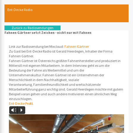
Ent-Decke Radio
Zurück zu Radiosendungen
Fahnen Gärtner setzt Zeichen - nicht nur mit Fahnen
Link zur Radiosendung bei Mixcloud:
Fahnen Gärtner
Zu Gast bei Ent-Decke Radio ist Gerald Heerdegen, Inhaber der Firma
Fahnen Gärtner.
Fahnen Gärtner ist Österreichs größter Fahnenhersteller und produziert in
Mittersill mit eigenen Mitarbeitern. In dem Interview geht es um die
Bedeutung der Fahne als Werbemittel und um die
Unternehmenskultur. Fahnen Gärtner ist ein Unternehmen der
Menschlichkeit in dem Nachhaltigkeit, soziale
Verantwortung,
Familienfreundlichkeit und wertschätzende
Mitarbeiterführung ganz wichtig sind.
Gerald Heerdegen möchte mit gutem
Beispiel voran gehen und auch andere motivieren einen ähnlichen Weg
einzuschlagen.
Ent-Decke Profil.
Vm
P