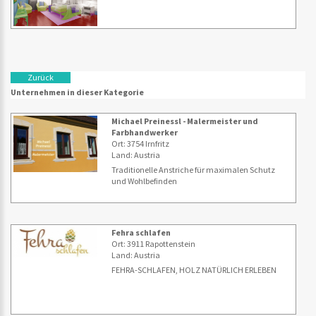
Zurück
Unternehmen in dieser Kategorie
Michael Preinessl - Malermeister und
Farbhandwerker
Ort: 3754 Irnfritz
Land: Austria
Traditionelle Anstriche für maximalen Schutz
und Wohlbefinden
Fehra schlafen
Ort: 3911 Rapottenstein
Land: Austria
FEHRA-SCHLAFEN, HOLZ NATÜRLICH ERLEBEN