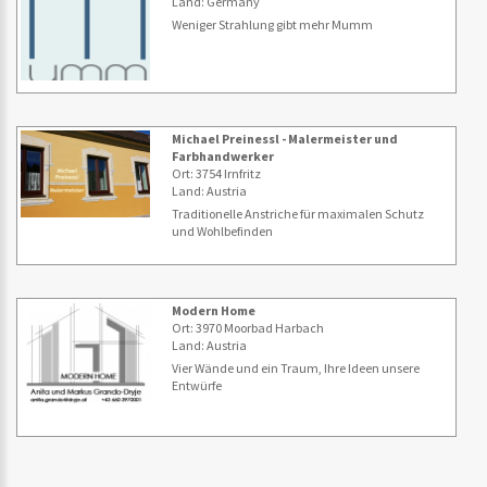
Land: Germany
Weniger Strahlung gibt mehr Mumm
Michael Preinessl - Malermeister und
Farbhandwerker
Ort: 3754 Irnfritz
Land: Austria
Traditionelle Anstriche für maximalen Schutz
und Wohlbefinden
Modern Home
Ort: 3970 Moorbad Harbach
Land: Austria
Vier Wände und ein Traum, Ihre Ideen unsere
Entwürfe