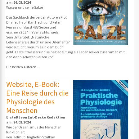
am: 26.03.2024
Wasser und seine Salze
Das Sachbuch der beiden Autoren Prof.
Dr. med habil Karl Hecht und Peter
Ferreira umfasst 488 Seiten und
erschien 2017 im Verlag Michaels.
Sein Untertitel: „Natürliche
Lebensenergie durch unsere Urlemente“
verdeutlicht, worum es in dem Buch
geht. Es stellt Wasser und seine Bedeutung als Lebenselixier zusammen mit
den darin gelösten Salzen vor.
Die beiden Autoren ...
Website, E-Book:
Eine Reise durch die
Physiologie des
Menschen
Erstellt von Ent-Decke Redaktion
am: 24.02.2024
Wie der Organismus des Menschen
funktioniert
von Helmut Hinghofer-Szalkay