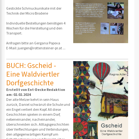
Gestickte Schmuckunikate mit der
Technik der Micro Broderie
Individuelle Bestellungen benötigen 4
Wochen für die Herstellung und den
Transport.
Anfragen bitte an Gergana Popova
E-Mail: juergen@rottensteiner-pr.at ...
BUCH: Gscheid -
Eine Waldviertler
Dorfgeschichte
Erstellt von Ent-Decke Redaktion
am: 02.02.2024
Der alte Melzer kehrt in sein Haus
zurück, Daniel schwänzt die Schule und
ein Engel verliert den Kopf. All diese
Geschichten spielen in einem Dorf,
nebeneinander, nacheinander,
überschneiden sich. Alltagsgeschichten
über Verflechtungen und Verbindungen,
den allgegenwärtigen Kampf um