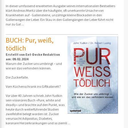
In dieser umfassend erweiterten Ausgabe seines internationalen Bestsellers
klärt Andreas Moritz über die häufigste, oft unerkannte Ursache von
Krankheiten auf - Gallensteine, unzählige kleine Blockaden in den
Gallenwegen der Leber. Ein Stau in den Gallengängen der Leber führt nicht
nur zu Gal ...
BUCH: Pur, weiß,
tödlich
Erstellt von Ent-Decke Redaktion
am: 09.02.2024
Warum der Zucker uns umbringt – und
wie wir das verhindern können.
Die Zuckerfalle.
Vom Küchenschrank ins Giftkabinett?
Vor über 40 Jahren schrieb John Yudkin
sein visionäres Buch »Pure, white and
deadly« und brachte auf den Punkt, was
heute durch weiterführende Studien
zweifelsfrei belegt worden ist: Zucker
verursacht Adipositas, Diabetes,
koronare Herzerkrankungen und so ziemli ...