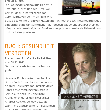
am: 08.11.2021
Die Lösung der Coronavirus-Epidemie
liegt jetzt in Ihren Händen. „Bye Bye
Covid“ - das Heilmittel gegen das
Coronavirus, von dem man nicht will,
dass Sie es kennen... ein von Ärzten und Fachleuten geschriebenes Buch, das
eine sichere und wirksame Behandlung gegen das Coronavirus bescheinigt.
Jüngsten wissenschaftlichen Studien zufolge ist es zu mehr als 99 % wirksam
und hat keine gravieren ...
BUCH: GESUNDHEIT
VERBOTEN
Erstellt von Ent-Decke Redaktion
am: 08.11.2021
Gesundheit verboten - unheilbar war
gestern
Das neue Buch von Andreas Kalcker
Dieses Buch Gesundheit verboten von
Andreas Kalcker ist das Ergebnis vieler
Jahre der Sammlung von Daten in
Bezug auf angeblich unheilbare
Krankheiten durch den Biophysiker
Andreas Kalcker, der es wagte, die
Wahrheit auszusprechen und Lösungen
anzubieten wo es bisher keine gab.