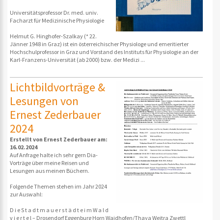
Universitätsprofessor Dr. med. univ.
Facharzt für Medizinische Physiologie
Helmut G. Hinghofer-Szalkay (* 22.
Jänner 1948 in Graz) ist ein österreichischer Physiologe und emeritierter
Hochschulprofessor in Graz und Vorstand des Instituts für Physiologie an der
Karl-Franzens-Universität (ab 2000) bzw. der Medizi ...
Lichtbildvorträge &
Lesungen von
Ernest Zederbauer
2024
Erstellt von Ernest Zederbauer am:
16.02.2024
Auf Anfrage halte ich sehr gern Dia-
Vorträge über meine Reisen und
Lesungen aus meinen Büchern.
Folgende Themen stehen im Jahr 2024
zur Auswahl:
D i e S t a d t m a u e r s t ä d t e i m W a l d
v i e r t e l – Drosendorf Eggenburg Horn Waidhofen/Thaya Weitra Zwettl