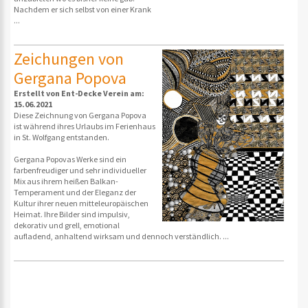
Nachdem er sich selbst von einer Krank
...
Zeichungen von
Gergana Popova
Erstellt von Ent-Decke Verein am:
15.06.2021
Diese Zeichnung von Gergana Popova
ist während ihres Urlaubs im Ferienhaus
in St. Wolfgang entstanden.
Gergana Popovas Werke sind ein
farbenfreudiger und sehr individueller
Mix aus ihrem heißen Balkan-
Temperament und der Eleganz der
Kultur ihrer neuen mitteleuropäischen
Heimat. Ihre Bilder sind impulsiv,
dekorativ und grell, emotional
aufladend, anhaltend wirksam und dennoch verständlich. ...