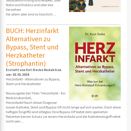
Selbstbestimmung und Respekt, über
Nähe und Distanz und über das
Verzeihen.
Vor allem aber sind es Geschich ...
BUCH: Herzinfarkt
Alternativen zu
Bypass, Stent und
Herzkatheter
(Strophantin)
Erstellt von Ent-Decke Redaktion
am: 02.02.2024
Herzinfarkt - Alternativen zu Bypass,
Stent und Herzkatheter
Neuausgabe des Titels “Herzinfarkt - Ein
Medizinskandal!„
Herzinfarkt! Nach dieser Diagnose
lassen Katheter, Stent und Bypass-OP nicht lange auf sich warten. Doch diese
heftigen Eingriffe sind erfolglos: Eine Bypass-OP bietet dem operierten
Patienten keinen Schutz vor einem Herzinfarkt und der Kathetereingriff rettet
nicht sein ...