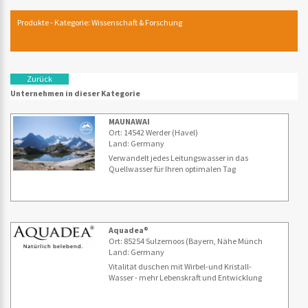
Produkte - Kategorie: Wissenschaft & Forschung
Zurück
Unternehmen in dieser Kategorie
MAUNAWAI
Ort: 14542 Werder (Havel)
Land: Germany
Verwandelt jedes Leitungswasser in das
Quellwasser für Ihren optimalen Tag
Aquadea®
Ort: 85254 Sulzemoos (Bayern, Nähe Münch
Land: Germany
Vitalität duschen mit Wirbel-und Kristall-
Wasser - mehr Lebenskraft und Entwicklung