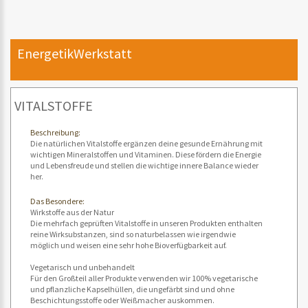
EnergetikWerkstatt
VITALSTOFFE
Beschreibung:
Die natürlichen Vitalstoffe ergänzen deine gesunde Ernährung mit
wichtigen Mineralstoffen und Vitaminen. Diese fördern die Energie
und Lebensfreude und stellen die wichtige innere Balance wieder
her.
Das Besondere:
Wirkstoffe aus der Natur
Die mehrfach geprüften Vitalstoffe in unseren Produkten enthalten
reine Wirksubstanzen, sind so naturbelassen wie irgendwie
möglich und weisen eine sehr hohe Bioverfügbarkeit auf.
Vegetarisch und unbehandelt
Für den Großteil aller Produkte verwenden wir 100% vegetarische
und pflanzliche Kapselhüllen, die ungefärbt sind und ohne
Beschichtungsstoffe oder Weißmacher auskommen.