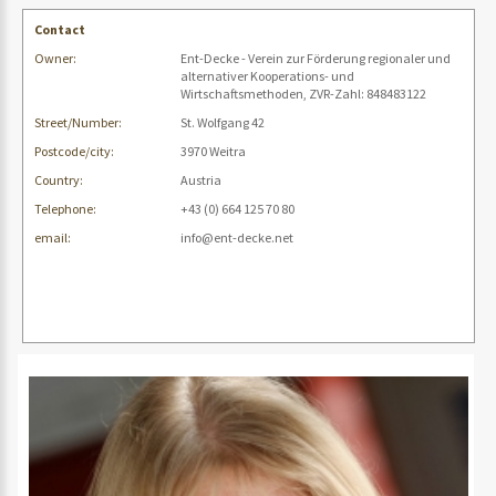
Contact
Owner:
Ent-Decke - Verein zur Förderung regionaler und
alternativer Kooperations- und
Wirtschaftsmethoden, ZVR-Zahl: 848483122
Street/Number:
St. Wolfgang 42
Postcode/city:
3970 Weitra
Country:
Austria
Telephone:
+43 (0) 664 125 70 80
email:
info@ent-decke.net