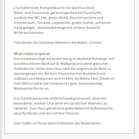
2 Schlafzimmer, Komplettküche mit Spülmaschine,
Wohn- und Esszimmer, geräumiges Bad mit Dusche/WC,
zusätzliches WC, Fön, gratis-WLAN, Waschmaschine und
Trockenraum, Terrasse, Liegestühle, großer Garten, auf einem
Hang gelegen, absolute Ruhelage mit schöner Aussicht,
Nichtraucherhaus.
Fotos finden Sie auf dieser Website in der Rubrik „Galerie“.
What makes us special:
Das Gästehaus liegt auf einem Hang, in absoluter Ruhelage, mit
wunderschönem Blick auf St. Wolfgang und seiner gotischen
Hallenkirche. Hinter dem Haus lädt der angrenzende Wald zu
Spaziergängen ein. Bis zum Hausschachen Badeteich mit
Golfplatz und Restaurant sind es 4 km, bis Weitra 5 km. Direkt im
Dorf (500 m) bietet der Haubnerwirt gute, bodenständige
Waldviertler Küche an.
Das Gästehaus wurde 2018 hochwertig renoviert, ohne den
besonderen, antiken Charakter des ländlichen Wohnens zu
verlieren. Zum Haus gehört eine große Wiese mit Außendusche,
ideal für Kinder und eine schöne Terrasse.
Gern helfen wir Ihnen beim Entdecken des Waldviertels.