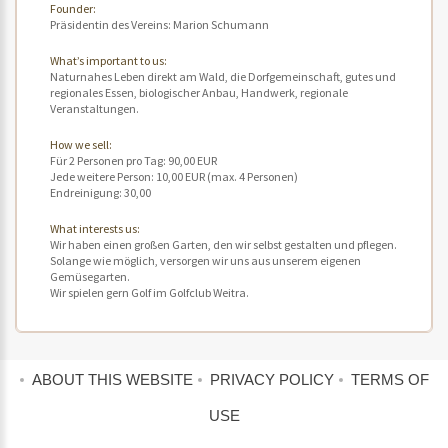
Founder:
Präsidentin des Vereins: Marion Schumann
What’s important to us:
Naturnahes Leben direkt am Wald, die Dorfgemeinschaft, gutes und
regionales Essen, biologischer Anbau, Handwerk, regionale
Veranstaltungen.
How we sell:
Für 2 Personen pro Tag: 90,00 EUR
Jede weitere Person: 10,00 EUR (max. 4 Personen)
Endreinigung: 30,00
What interests us:
Wir haben einen großen Garten, den wir selbst gestalten und pflegen.
Solange wie möglich, versorgen wir uns aus unserem eigenen
Gemüsegarten.
Wir spielen gern Golf im Golfclub Weitra.
ABOUT THIS WEBSITE
PRIVACY POLICY
TERMS OF
USE