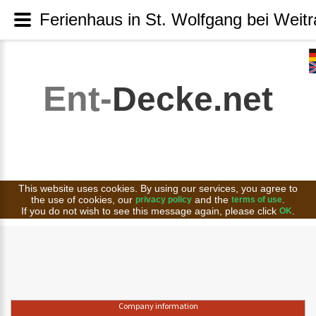
Ferienhaus in St. Wolfgang bei Weitr
Ent-
Decke.net
This website uses cookies. By using our services, you agree to
the use of cookies, our
and the
.
privacy policy
terms of use
If you do not wish to see this message again, please click
.
OK
Company information