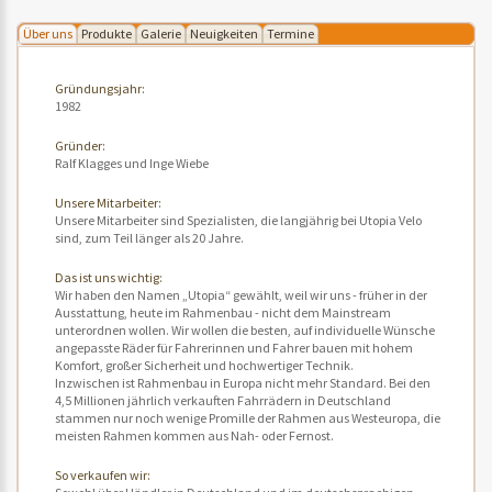
Über uns
Produkte
Galerie
Neuigkeiten
Termine
Gründungsjahr:
1982
Gründer:
Ralf Klagges und Inge Wiebe
Unsere Mitarbeiter:
Unsere Mitarbeiter sind Spezialisten, die langjährig bei Utopia Velo
sind, zum Teil länger als 20 Jahre.
Das ist uns wichtig:
Wir haben den Namen „Utopia“ gewählt, weil wir uns - früher in der
Ausstattung, heute im Rahmenbau - nicht dem Mainstream
unterordnen wollen. Wir wollen die besten, auf individuelle Wünsche
angepasste Räder für Fahrerinnen und Fahrer bauen mit hohem
Komfort, großer Sicherheit und hochwertiger Technik.
Inzwischen ist Rahmenbau in Europa nicht mehr Standard. Bei den
4,5 Millionen jährlich verkauften Fahrrädern in Deutschland
stammen nur noch wenige Promille der Rahmen aus Westeuropa, die
meisten Rahmen kommen aus Nah- oder Fernost.
So verkaufen wir: