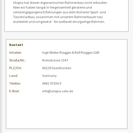
Utopia hat diesen ergonomischen Rahmenbau nicht erfunden.
Aber wir haben längst in Vergessenheit geratene und
verlorengegangene Erfahrungen aus dem früheren Sport- und
Tourenradbau zusammen mit unserem Rahmenbauer neu
erarbeitet und umgesetzt - für weltweit einzigartige Rahmen.
Kontakt
Inhaber:
Inge Wiebe-Klagges & Ralf Klagges GbR
Straße/Nr.:
Kreisstrasse 134 f
PLZ/Ort:
66128 Saarbrücken
Land:
Germany
Telefon:
0681 97036 0
E-Mail:
info@utopia-velo.de