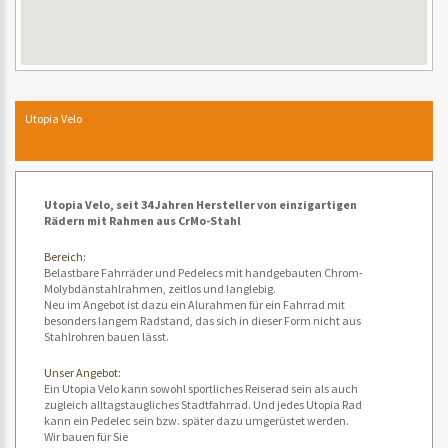
Utopia Velo
Utopia Velo, seit 34 Jahren Hersteller von einzigartigen
Rädern mit Rahmen aus CrMo-Stahl
Bereich:
Belastbare Fahrräder und Pedelecs mit handgebauten Chrom-
Molybdänstahlrahmen, zeitlos und langlebig.
Neu im Angebot ist dazu ein Alurahmen für ein Fahrrad mit
besonders langem Radstand, das sich in dieser Form nicht aus
Stahlrohren bauen lässt.
Unser Angebot:
Ein Utopia Velo kann sowohl sportliches Reiserad sein als auch
zugleich alltagstaugliches Stadtfahrrad. Und jedes Utopia Rad
kann ein Pedelec sein bzw. später dazu umgerüstet werden.
Wir bauen für Sie