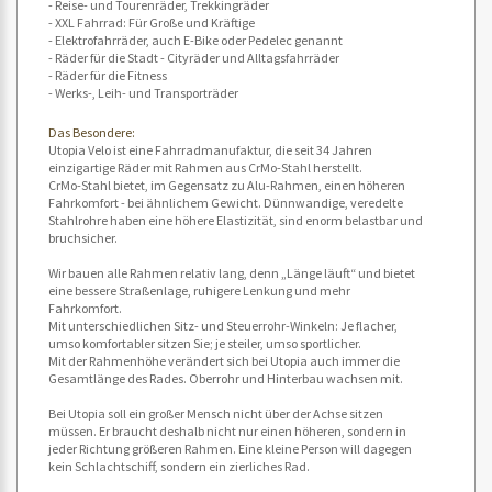
- Reise- und Tourenräder, Trekkingräder
- XXL Fahrrad: Für Große und Kräftige
- Elektrofahrräder, auch E-Bike oder Pedelec genannt
- Räder für die Stadt - Cityräder und Alltagsfahrräder
- Räder für die Fitness
- Werks-, Leih- und Transporträder
Das Besondere:
Utopia Velo ist eine Fahrradmanufaktur, die seit 34 Jahren
einzigartige Räder mit Rahmen aus CrMo-Stahl herstellt.
CrMo-Stahl bietet, im Gegensatz zu Alu-Rahmen, einen höheren
Fahrkomfort - bei ähnlichem Gewicht. Dünnwandige, veredelte
Stahlrohre haben eine höhere Elastizität, sind enorm belastbar und
bruchsicher.
Wir bauen alle Rahmen relativ lang, denn „Länge läuft“ und bietet
eine bessere Straßenlage, ruhigere Lenkung und mehr
Fahrkomfort.
Mit unterschiedlichen Sitz- und Steuerrohr-Winkeln: Je flacher,
umso komfortabler sitzen Sie; je steiler, umso sportlicher.
Mit der Rahmenhöhe verändert sich bei Utopia auch immer die
Gesamtlänge des Rades. Oberrohr und Hinterbau wachsen mit.
Bei Utopia soll ein großer Mensch nicht über der Achse sitzen
müssen. Er braucht deshalb nicht nur einen höheren, sondern in
jeder Richtung größeren Rahmen. Eine kleine Person will dagegen
kein Schlachtschiff, sondern ein zierliches Rad.