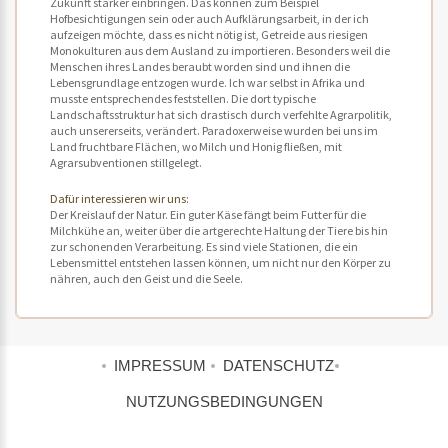
Zukunft stärker einbringen. Das können zum Beispiel
Hofbesichtigungen sein oder auch Aufklärungsarbeit, in der ich
aufzeigen möchte, dass es nicht nötig ist, Getreide aus riesigen
Monokulturen aus dem Ausland zu importieren. Besonders weil die
Menschen ihres Landes beraubt worden sind und ihnen die
Lebensgrundlage entzogen wurde. Ich war selbst in Afrika und
musste entsprechendes feststellen. Die dort typische
Landschaftsstruktur hat sich drastisch durch verfehlte Agrarpolitik,
auch unsererseits, verändert. Paradoxerweise wurden bei uns im
Land fruchtbare Flächen, wo Milch und Honig fließen, mit
Agrarsubventionen stillgelegt.
Dafür interessieren wir uns:
Der Kreislauf der Natur. Ein guter Käse fängt beim Futter für die
Milchkühe an, weiter über die artgerechte Haltung der Tiere bis hin
zur schonenden Verarbeitung. Es sind viele Stationen, die ein
Lebensmittel entstehen lassen können, um nicht nur den Körper zu
nähren, auch den Geist und die Seele.
IMPRESSUM
DATENSCHUTZ
NUTZUNGSBEDINGUNGEN