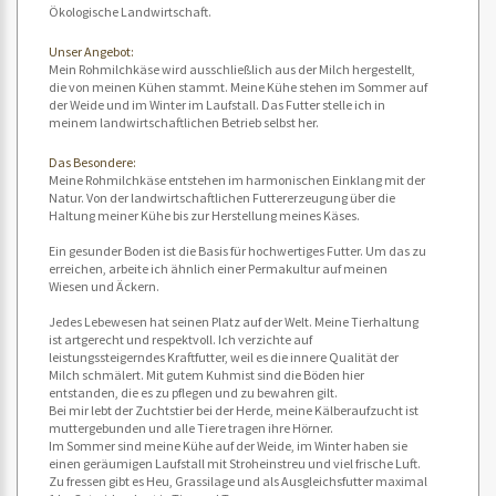
Ökologische Landwirtschaft.
Unser Angebot:
Mein Rohmilchkäse wird ausschließlich aus der Milch hergestellt,
die von meinen Kühen stammt. Meine Kühe stehen im Sommer auf
der Weide und im Winter im Laufstall. Das Futter stelle ich in
meinem landwirtschaftlichen Betrieb selbst her.
Das Besondere:
Meine Rohmilchkäse entstehen im harmonischen Einklang mit der
Natur. Von der landwirtschaftlichen Futtererzeugung über die
Haltung meiner Kühe bis zur Herstellung meines Käses.
Ein gesunder Boden ist die Basis für hochwertiges Futter. Um das zu
erreichen, arbeite ich ähnlich einer Permakultur auf meinen
Wiesen und Äckern.
Jedes Lebewesen hat seinen Platz auf der Welt. Meine Tierhaltung
ist artgerecht und respektvoll. Ich verzichte auf
leistungssteigerndes Kraftfutter, weil es die innere Qualität der
Milch schmälert. Mit gutem Kuhmist sind die Böden hier
entstanden, die es zu pflegen und zu bewahren gilt.
Bei mir lebt der Zuchtstier bei der Herde, meine Kälberaufzucht ist
muttergebunden und alle Tiere tragen ihre Hörner.
Im Sommer sind meine Kühe auf der Weide, im Winter haben sie
einen geräumigen Laufstall mit Stroheinstreu und viel frische Luft.
Zu fressen gibt es Heu, Grassilage und als Ausgleichsfutter maximal