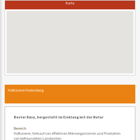
Karte
Hofkäserei Hodersberg
Bester Käse, hergestellt im Einklang mit der Natur
Bereich:
Hofkäserei, Verkauf von effektiven Mikroorganismen und Produkten
von befreundeten Landwirten.