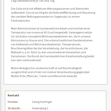
1 kg Getreideschrot je Tier und Tag.
Die Gülle wird mit effektiven Mikroorganismen und Steinmehl
aufbereitet. Das ist wichtig für die Nährstoffbindung und Steuerung
des aeroben Reifungsprozesses im Gegensatz zu einem
Fäulnisprozess.
Mein Rohmilchkäse ist handwerkliche Arbeit und wird bei einer
Temperatur von maximal 42 Grad hergestellt. Vorwiegend setzte
ich als Kultur mesophile Milchsäurebakterien ein, die in unserer
Klimazone zu Hause sind. Die unterschiedlichen Kombinationen
von Kälberlab und Milchsäurebakterien, Temperaturen,
Bruchkorngrößen bei der Verarbeitung, der Ausrührdauer, der
Reifezeit u.a.m. führt zu den verschiedenen Käsesorten und
Variationen. Die Kunst der handwerklichen Käseherstellung bietet
hier sehr viel Kreativität.
Meine ökologische Landwirtschaft ist auf Nachhaltigkeit
ausgerichtet und ich bin mir meiner Verantwortung gegenüber
Mutter Erde, Pflanzen, Tieren und Menschen bewußt.
Kontakt
Inhaber:
Georg Hartinger
Straße/Nr.:
Hodersberg 1