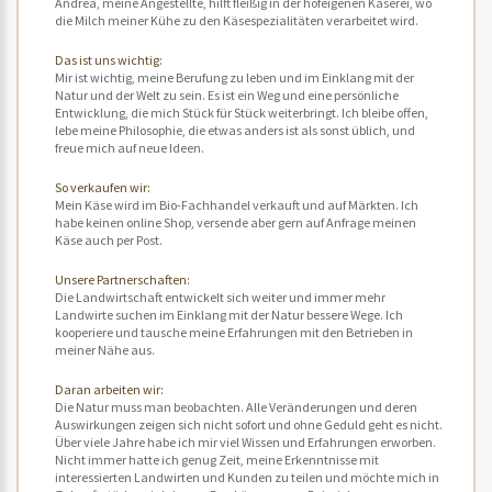
Andrea, meine Angestellte, hilft fleißig in der hofeigenen Käserei, wo
die Milch meiner Kühe zu den Käsespezialitäten verarbeitet wird.
Das ist uns wichtig:
Mir ist wichtig, meine Berufung zu leben und im Einklang mit der
Natur und der Welt zu sein. Es ist ein Weg und eine persönliche
Entwicklung, die mich Stück für Stück weiterbringt. Ich bleibe offen,
lebe meine Philosophie, die etwas anders ist als sonst üblich, und
freue mich auf neue Ideen.
So verkaufen wir:
Mein Käse wird im Bio-Fachhandel verkauft und auf Märkten. Ich
habe keinen online Shop, versende aber gern auf Anfrage meinen
Käse auch per Post.
Unsere Partnerschaften:
Die Landwirtschaft entwickelt sich weiter und immer mehr
Landwirte suchen im Einklang mit der Natur bessere Wege. Ich
kooperiere und tausche meine Erfahrungen mit den Betrieben in
meiner Nähe aus.
Daran arbeiten wir:
Die Natur muss man beobachten. Alle Veränderungen und deren
Auswirkungen zeigen sich nicht sofort und ohne Geduld geht es nicht.
Über viele Jahre habe ich mir viel Wissen und Erfahrungen erworben.
Nicht immer hatte ich genug Zeit, meine Erkenntnisse mit
interessierten Landwirten und Kunden zu teilen und möchte mich in