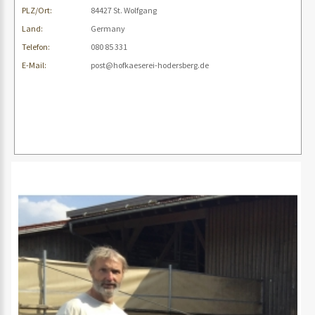
PLZ/Ort:
84427 St. Wolfgang
Land:
Germany
Telefon:
080 85 331
E-Mail:
post@hofkaeserei-hodersberg.de