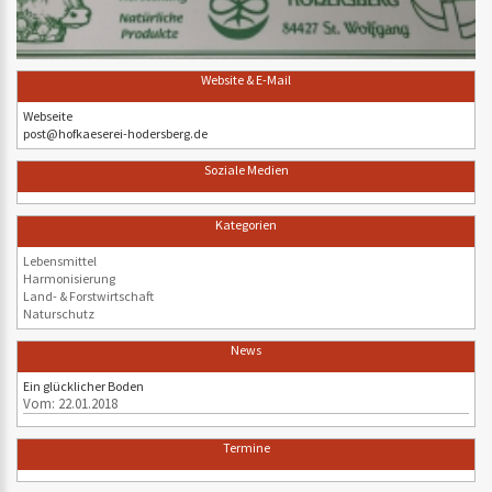
Website & E-Mail
Webseite
post@hofkaeserei-hodersberg.de
Soziale Medien
Kategorien
Lebensmittel
Harmonisierung
Land- & Forstwirtschaft
Naturschutz
News
Ein glücklicher Boden
Vom: 22.01.2018
Termine