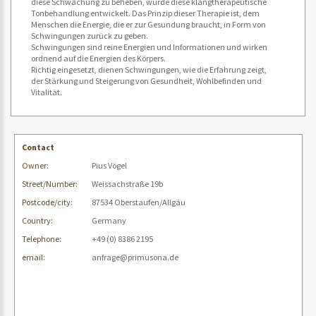
diese Schwächung zu beheben, wurde diese klangtherapeutische
Tonbehandlung entwickelt. Das Prinzip dieser Therapie ist, dem
Menschen die Energie, die er zur Gesundung braucht, in Form von
Schwingungen zurück zu geben.
Schwingungen sind reine Energien und Informationen und wirken
ordnend auf die Energien des Körpers.
Richtig eingesetzt, dienen Schwingungen, wie die Erfahrung zeigt,
der Stärkung und Steigerung von Gesundheit, Wohlbefinden und
Vitalität.
Contact
Owner:
Pius Vögel
Street/Number:
Weissachstraße 19b
Postcode/city:
87534 Oberstaufen/Allgäu
Country:
Germany
Telephone:
+49 (0) 8386 2195
email:
anfrage@primusona.de