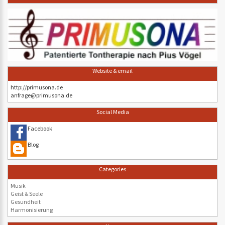
Website & email
http://primusona.de
anfrage@primusona.de
Social Media
Facebook
Blog
Categories
Musik
Geist & Seele
Gesundheit
Harmonisierung