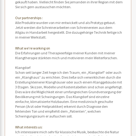
gekauft haben. Vielleicht finden Sie jemanden in ihrer Region mit dem
Sie sich gern austauschen möchten.
Our partnerships :
Alle Produkte wurden von mir entwickelt und als Prototyp gebaut.
Jetzt werden die Schreinerarbeiten von Schreinereien aus dem
Allgäu in Handarbeit hergestellt. Die dazugehörige Technik fertige ich
in meiner Werkstatt.
What we’re working on
Die Erfahrungen und Therapieerfolge meiner Kunden mit meiner
Klangtherapie stärkten mich und motivieren mein Weiterforschen.
Klangdorf
Schon seit langer Zeit hege ich den Traum, ein „Klangdorf“ oder auch
ein „Klanghaus“ zu errichten. Dies ließe sich verwirklichen durch die
Erstellung kleinerer Klanghäuser oder auch einem Klanggebäude mit
3 Etagen. Skizzen, Modelle und Kostentabellen sind schon angefertigt.
Dies wäre die Möglichkeit einer umfangreichen Grundversorgung der
Bevölkerung mit Schwingungen. Das Klangdorf sind einzelne
einfache, klimatisierte Holzbauten. Eine medizinisch geschulte
Person (Arzt oder Heilpraktiker) erkennt durch Diagnose den
fehlenden Ton und empfiehlt dem „Patienten“, welchen
Schwingungsraum er aufsuchen soll.
What interests us:
Ich interessiere mich sehr für klassische Musik, beobachte die Natur