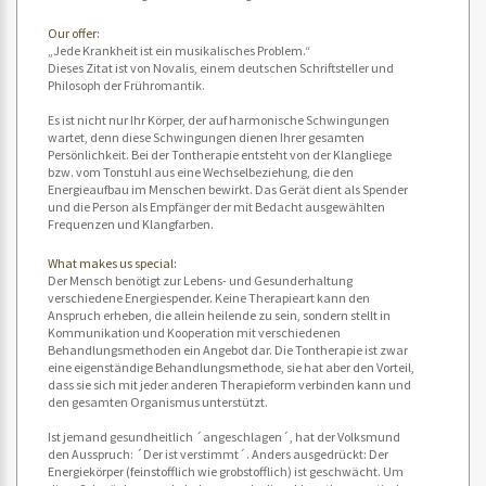
Our offer:
„Jede Krankheit ist ein musikalisches Problem.“
Dieses Zitat ist von Novalis, einem deutschen Schriftsteller und
Philosoph der Frühromantik.
Es ist nicht nur Ihr Körper, der auf harmonische Schwingungen
wartet, denn diese Schwingungen dienen Ihrer gesamten
Persönlichkeit. Bei der Tontherapie entsteht von der Klangliege
bzw. vom Tonstuhl aus eine Wechselbeziehung, die den
Energieaufbau im Menschen bewirkt. Das Gerät dient als Spender
und die Person als Empfänger der mit Bedacht ausgewählten
Frequenzen und Klangfarben.
What makes us special:
Der Mensch benötigt zur Lebens- und Gesunderhaltung
verschiedene Energiespender. Keine Therapieart kann den
Anspruch erheben, die allein heilende zu sein, sondern stellt in
Kommunikation und Kooperation mit verschiedenen
Behandlungsmethoden ein Angebot dar. Die Tontherapie ist zwar
eine eigenständige Behandlungsmethode, sie hat aber den Vorteil,
dass sie sich mit jeder anderen Therapieform verbinden kann und
den gesamten Organismus unterstützt.
Ist jemand gesundheitlich ´angeschlagen´, hat der Volksmund
den Ausspruch: ´Der ist verstimmt´. Anders ausgedrückt: Der
Energiekörper (feinstofflich wie grobstofflich) ist geschwächt. Um