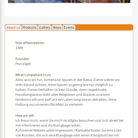
About us
Products
Gallery
News
Events
Year of foundation:
1989
Founder:
Pius Vögel
What’s important to us:
Alles, was wir tun, hinterlässt Spuren in der Natur. Daher sollten wir
stets darauf achten, diese Spuren so gering wie nur möglich zu
halten. Dieses Verhalten ist kein Glaube, denn respektvolle
Handlungsweise steht über Religionen und Staaten und kein
Hindernis soll und darf uns ein Leben lang davon abhalten, diese
Haltung aus unserem Blickfeld zu verlieren.
How we sell:
Ich freue mich, wenn Sie mich im Allgäu besuchen und sich direkt bei
mir informieren und die Klangliege testen.
Auf meiner Website unter Impressum / Kontakte finden Sie eine Liste
von Kunden, die sich eine Klangliege oder einen Klangstuhl bei mir