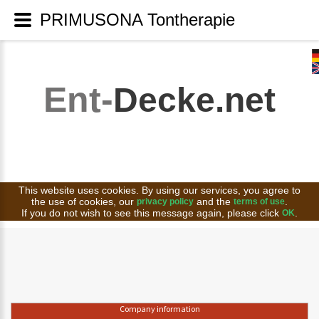
PRIMUSONA Tontherapie
Ent-
Decke.net
This website uses cookies. By using our services, you agree to
the use of cookies, our
and the
.
privacy policy
terms of use
If you do not wish to see this message again, please click
.
OK
Company information