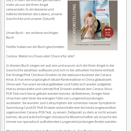
mehr als nur die Viren-Angst
verwandeln: In ein besseres und
tieferes Verstehen des Lebens, unserer
Geschichte und unserer Zukunft.
Unser Buch - ein anderes wichtiges
Buch
Hierfür haben wir ein Buch geschrieben
-
Corona. Weiter ins Chaos oder Chance für alle?.
In diesem Buch zeigen wir auf, wie und warum sich die Viren-Angst in der
Geschichte absehbar aufbaute und sich in der aktuellen Hysterie entlädt.
Der Virologe Prof. Christian Drosten ist der exklusive Auslöser der Corona-
Krise. Er hat eine ursprünglich lokale Panikreaktion in China globalisiert.
Ohne sein Tun wäre sie lokal geblieben und hätte sich wieder aufgelöst.
Hierzu entwickelte und vertrieb Prof. Drosten weltweit den Corona-Virus-
PCR-Test noch bevor geklärt werden konnte, ob Bakterien, Erreger-freie
Ursachen oder Viren die wenigen Fälle von Lungenentzündungen
auslösten. Sie wurden zum Leitsymptom der scheinbar neuen Symptome-
Sammlung Covid19. Prof. Drosten entwickelte den bis heute angewandten
sogenannten Corona-PCR-Test, zu einem Zeitpunkt zu dem er nicht wissen
konnte, ob und welche Erreger chinesische Wissenschaftler als Ursache der
immer nur sporadisch auftretenden Lungenentzündungen finden werden.
Wir sind mit der zweiten Auflage im Nachdruck. Das Buch kann in zwei