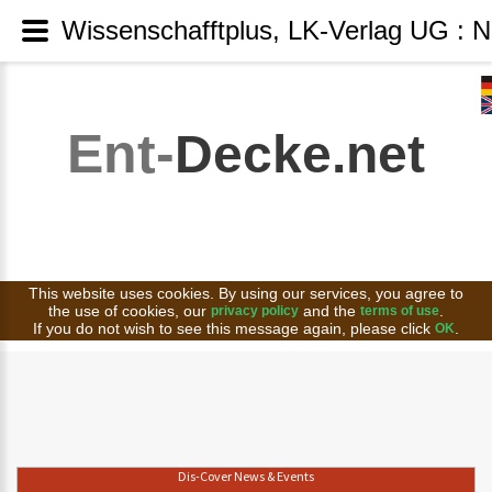
Wissenschafftplus, LK-Verlag UG : N
Ent-
Decke.net
This website uses cookies. By using our services, you agree to
the use of cookies, our
and the
.
privacy policy
terms of use
If you do not wish to see this message again, please click
.
OK
Dis-Cover News & Events