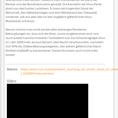
Berater und der Bundeskanzlerin geraubt. Die Kanzlerin der Virus-Panik
plant nun den harten Lockdown. Er kann der tragenden Säule der
Wirtschaft, den Selbstständigen und dem Mittelstand den Todesstoß
versetzen, soll uns aber alle vor den angeblich gefährlichen Virus-
Mutationen schützen.
Warum nimmt man nicht wie bei allen bisherigen Pandemie-
Behauptungen an, dass sich die Viren, so wie sie gekommen sind, sich
auch wieder harmlos mutieren? Schließlich war das Schweinegrippe-Virus
im Jahr 2009 mehr als wundersam über Nacht verschwunden, nachdem
sich 93% der Zielbevölkerung weigerten, den extrem gefährlichen Nano-
Partikel-Impfstoff zu konsumieren. Dieses Virus kam auch nicht mehr
wieder.
Website:
https://www.nzz.ch/eisenhowers_warnung_vor_einem_staat_im_staat
1.9130929?reduced=true
Video: