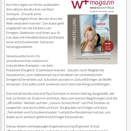
Ans Herz legen wir Ihnen außerdem
die Lektüre des Buches von Paul
Schreyer „Chronik einer
angekündigten Krise. Wie ein Virus die
Welt verändern konnte“. Der Autor geht
ungeprüft von der Existenz von
Erregern, Bakterien und Viren aus. Er
hat aber mit Herz&Verstand die Details
einer entscheidenden Tatsache
herausgearbeitet:
Verantwortliche im US-
amerikanischen militärisch-
industriellen Komplex - vor dem
Präsident Dwight D. Eisenhower warnte -, bauten nach Wegfall der
Sowjetunion, zum Selbsterhalt das Feindbild von vermeintlichen
Erregern&Terroristen auf. Schurken würden in Zukunft Erreger als Waffe
einsetzen. Das sollte unter anderem auch den Irak-Krieg rechtfertigen.
Den Inhalt des Buches hat Paul Schreyer in einem Vortrag dargestellt, der
hier zu finden ist. Dadurch wird klar, dass und warum Regierungen und die
„offiziellen“ Medien auf den „Corona-Schlachtruf“ von Prof. Drosten so
reagierten, wie sie es taten und tun: Sie glauben an Erreger und dass
„Terroristen und Schurkenstaaten“ natürliche Pandemien nutzen, um
dabei auch wirklich gefährliche Erreger freizusetzen.
Genau dieses vorhergesagte Angstszenario läuft gerade. Es hat
offensichtlich den letzten, vielleicht noch vorhandenen Verstand der