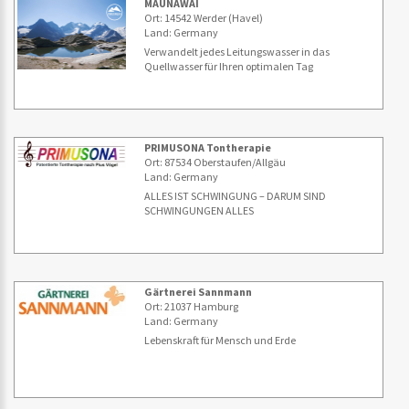
MAUNAWAI
Ort: 14542 Werder (Havel)
Land: Germany
Verwandelt jedes Leitungswasser in das
Quellwasser für Ihren optimalen Tag
PRIMUSONA Tontherapie
Ort: 87534 Oberstaufen/Allgäu
Land: Germany
ALLES IST SCHWINGUNG – DARUM SIND
SCHWINGUNGEN ALLES
Gärtnerei Sannmann
Ort: 21037 Hamburg
Land: Germany
Lebenskraft für Mensch und Erde