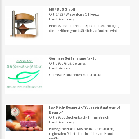
MUNDUS GmbH
Ort: 14827 Wiesenburg OT Reetz
Land: Germany
Eine revolutionäre Lautsprechertechnologie,
die Ihr Hören grundsätzlich verändern wird
Germser Seifenmanufaktur
Ort: 3920 Groß Gerungs
Land: Austria
Germser Naturseifen Manufaktur
Iss- Mich- Kosmetik *Your spiritual way of
Beauty*
Ort: 79256 Buchenbach- Himmelreich
Land: Germany
Biovegane Natur-Kosmetik aus essbaren,
regionalen Rohstoffen. In Liebe von Hand
gerührt.