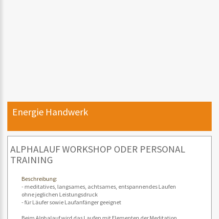
Energie Handwerk
ALPHALAUF WORKSHOP ODER PERSONAL
TRAINING
Beschreibung:
- meditatives, langsames, achtsames, entspannendes Laufen
ohne jeglichen Leistungsdruck
- für Läufer sowie Laufanfänger geeignet
Beim Alphalauf wird das Laufen mit Elementen der Meditation