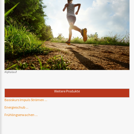
Alphalauf
Weitere Produkte
Basiskurs Impuls Strömen ...
Energieschub ...
Frühlingserwachen ...