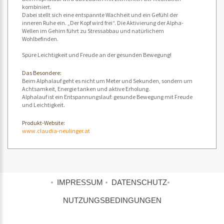
kombiniert.
Dabei stellt sich eine entspannte Wachheit und ein Gefühl der
inneren Ruhe ein. „Der Kopf wird frei“. Die Aktivierung der Alpha-
Wellen im Gehirn führt zu Stressabbau und natürlichem
Wohlbefinden.
Spüre Leichtigkeit und Freude an der gesunden Bewegung!
Das Besondere:
Beim Alphalauf geht es nicht um Meter und Sekunden, sondern um
Achtsamkeit, Energie tanken und aktive Erholung.
Alphalauf ist ein Entspannungslauf: gesunde Bewegung mit Freude
und Leichtigkeit.
Produkt-Website:
www.claudia-neulinger.at
IMPRESSUM
DATENSCHUTZ
NUTZUNGSBEDINGUNGEN