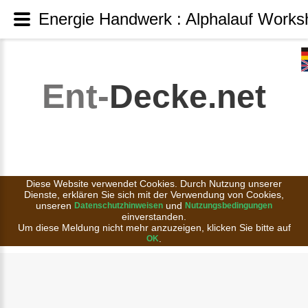
Energie Handwerk : Alphalauf Worksh
Ent-
Decke.net
Diese Website verwendet Cookies. Durch Nutzung unserer
Dienste, erklären Sie sich mit der Verwendung von Cookies,
unseren
und
Datenschutzhinweisen
Nutzungsbedingungen
einverstanden.
Um diese Meldung nicht mehr anzuzeigen, klicken Sie bitte auf
.
OK