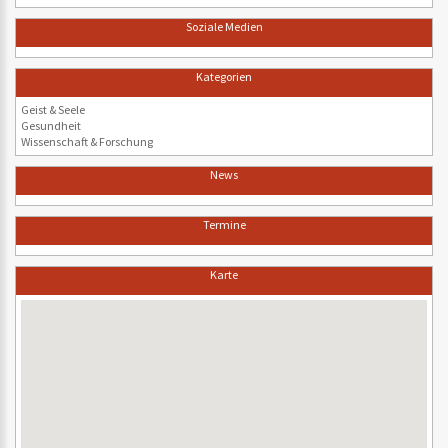
Soziale Medien
Kategorien
Geist & Seele
Gesundheit
Wissenschaft & Forschung
News
Termine
Karte