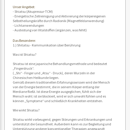
Unser Angebot:
- Shiatsu (Akupressur-TCM)
- Energetische Zellreinigung und Aktivierung der körpereigenen
Selbstheilungskräfte durch Radionik (Magnetfeldanwendung)
- Lichtanwendungen
- Austestung von Vitalstoffen (ergänzen, was fehlt)
Das Besondere:
1.) Shitatsu - Kommunikation über Berührung
Was ist Shiatsu?
Shiatsu ist eine japanische Behandlungsmethode und bedeutet
„Fingerdruck“.
( „Shi“ - Finger und „Atsu“ - Druck), deren Wurzeln in der
Chinesischen Heilkunde liegen.
Gemäß diesem traditionellen Erfahrungsswissen wird der Mensch
von der Energie bestimmt, die in seinem Körper entlang der
Merdiane fließt. Ist diese Energie ausgeglichen, fühlt sich der
Mensch wohl; ist sie blockiert, wird er sich unwohl fühlen und es
können „Symptome“ und schließlich Krankheiten entstehen.
Wie wirkt Shiatsu?
Shiatsu wirkt vorbeugend, gegen Störungen und Erkrankungen und
unterstützt die Gesundheit. Außerdem kann es zur Begleitung und
Unterstützung anderer konventioneller Therapien angewandt