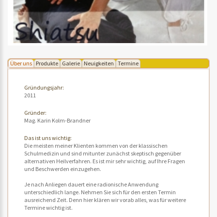
Über uns
Produkte
Galerie
Neuigkeiten
Termine
Gründungsjahr:
2011
Gründer:
Mag. Karin Kolm-Brandner
Das ist uns wichtig:
Die meisten meiner Klienten kommen von der klassischen
Schulmedizin und sind mitunter zunächst skeptisch gegenüber
alternativen Heilverfahren. Es ist mir sehr wichtig, auf Ihre Fragen
und Beschwerden einzugehen.
Je nach Anliegen dauert eine radionische Anwendung
unterschiedlich lange. Nehmen Sie sich für den ersten Termin
ausreichend Zeit. Denn hier klären wir vorab alles, was für weitere
Termine wichtig ist.