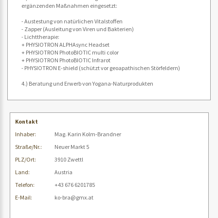
ergänzenden Maßnahmen eingesetzt:
- Austestung von natürlichen Vitalstoffen
- Zapper (Ausleitung von Viren und Bakterien)
- Lichttherapie:
+ PHYSIOTRON ALPHAsync Headset
+ PHYSIOTRON PhotoBIOTIC multi color
+ PHYSIOTRON PhotoBIOTIC Infrarot
- PHYSIOTRON E-shield (schützt vor geoapathischen Störfeldern)
4.) Beratung und Erwerb von Yogana-Naturprodukten
Kontakt
Inhaber:
Mag. Karin Kolm-Brandner
Straße/Nr.:
Neuer Markt 5
PLZ/Ort:
3910 Zwettl
Land:
Austria
Telefon:
+43 676 6201785
E-Mail:
ko-bra@gmx.at