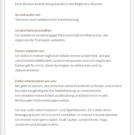
Eine Shiatsu Anwendung dauert in der Regel eine Stunde.
So verkaufen wir:
Termine nach telefonischer Vereinbarung.
Unsere Partnerschaften:
Ich arbeite in unabhängiger Partnerschaft mit Menschen, die
ergänzende Therapien anbieten.
Daran arbeiten wir:
Ich stelle in meiner täglichen Arbeit immer wieder fest, wie gut
verschiedene Methoden zusammenpassen und sich ergänzen.
Daher gilt für mich, diese Synergien zu erforschen und zu
dokumentieren.
Dafür interessieren wir uns:
Mir geht es darum, die Ursachen einer Krankheit zu finden und meine
Kunden langfristig bei der Selbstheilung zu unterstützen.
Ich verstehe meine Arbeit als Berufung und bilde mich in alle
Richtungen themenbezogen weiter.
Ich war viele Jahre Deutsch- und Sportlehrerin. Ein Leben ohne
Bewegung kann ich mir nicht vorstellen. In meiner Freizeit betreibe
ich immer noch gerne Sport. (Golf, laufen, schwimmen, Yoga,
smooven und einiges mehr).