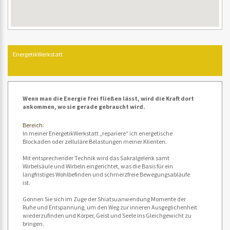
EnergetikWerkstatt
Wenn man die Energie frei fließen lässt, wird die Kraft dort
ankommen, wo sie gerade gebraucht wird.
Bereich:
In meiner EnergetikWerkstatt „repariere“ ich energetische
Blockaden oder zelluläre Belastungen meiner Klienten.
Mit entsprechender Technik wird das Sakralgelenk samt
Wirbelsäule und Wirbeln eingerichtet, was die Basis für ein
langfristiges Wohlbefinden und schmerzfreie Bewegungsabläufe
ist.
Gönnen Sie sich im Zuge der Shiatsuanwendung Momente der
Ruhe und Entspannung, um den Weg zur inneren Ausgeglichenheit
wiederzufinden und Körper, Geist und Seele ins Gleichgewicht zu
bringen.