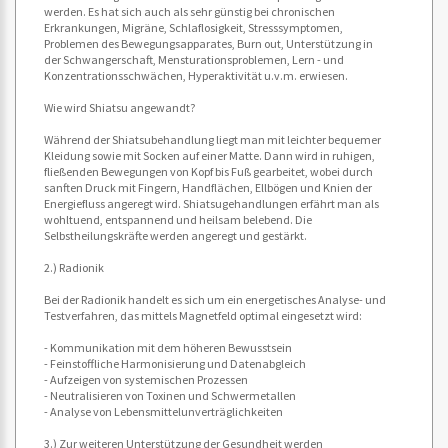
werden. Es hat sich auch als sehr günstig bei chronischen
Erkrankungen, Migräne, Schlaflosigkeit, Stresssymptomen,
Problemen des Bewegungsapparates, Burn out, Unterstützung in
der Schwangerschaft, Mensturationsproblemen, Lern - und
Konzentrationsschwächen, Hyperaktivität u.v.m. erwiesen.
Wie wird Shiatsu angewandt?
Während der Shiatsubehandlung liegt man mit leichter bequemer
Kleidung sowie mit Socken auf einer Matte. Dann wird in ruhigen,
fließenden Bewegungen von Kopf bis Fuß gearbeitet, wobei durch
sanften Druck mit Fingern, Handflächen, Ellbögen und Knien der
Energiefluss angeregt wird. Shiatsugehandlungen erfährt man als
wohltuend, entspannend und heilsam belebend. Die
Selbstheilungskräfte werden angeregt und gestärkt.
2.) Radionik
Bei der Radionik handelt es sich um ein energetisches Analyse- und
Testverfahren, das mittels Magnetfeld optimal eingesetzt wird:
- Kommunikation mit dem höheren Bewusstsein
- Feinstoffliche Harmonisierung und Datenabgleich
- Aufzeigen von systemischen Prozessen
- Neutralisieren von Toxinen und Schwermetallen
- Analyse von Lebensmittelunverträglichkeiten
3.) Zur weiteren Unterstützung der Gesundheit werden