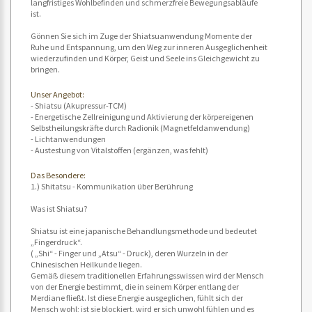
langfristiges Wohlbefinden und schmerzfreie Bewegungsabläufe
ist.
Gönnen Sie sich im Zuge der Shiatsuanwendung Momente der
Ruhe und Entspannung, um den Weg zur inneren Ausgeglichenheit
wiederzufinden und Körper, Geist und Seele ins Gleichgewicht zu
bringen.
Unser Angebot:
- Shiatsu (Akupressur-TCM)
- Energetische Zellreinigung und Aktivierung der körpereigenen
Selbstheilungskräfte durch Radionik (Magnetfeldanwendung)
- Lichtanwendungen
- Austestung von Vitalstoffen (ergänzen, was fehlt)
Das Besondere:
1.) Shitatsu - Kommunikation über Berührung
Was ist Shiatsu?
Shiatsu ist eine japanische Behandlungsmethode und bedeutet
„Fingerdruck“.
( „Shi“ - Finger und „Atsu“ - Druck), deren Wurzeln in der
Chinesischen Heilkunde liegen.
Gemäß diesem traditionellen Erfahrungsswissen wird der Mensch
von der Energie bestimmt, die in seinem Körper entlang der
Merdiane fließt. Ist diese Energie ausgeglichen, fühlt sich der
Mensch wohl; ist sie blockiert, wird er sich unwohl fühlen und es