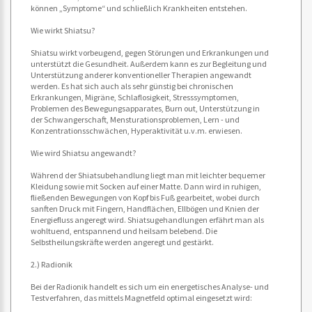
können „Symptome“ und schließlich Krankheiten entstehen.
Wie wirkt Shiatsu?
Shiatsu wirkt vorbeugend, gegen Störungen und Erkrankungen und
unterstützt die Gesundheit. Außerdem kann es zur Begleitung und
Unterstützung anderer konventioneller Therapien angewandt
werden. Es hat sich auch als sehr günstig bei chronischen
Erkrankungen, Migräne, Schlaflosigkeit, Stresssymptomen,
Problemen des Bewegungsapparates, Burn out, Unterstützung in
der Schwangerschaft, Mensturationsproblemen, Lern - und
Konzentrationsschwächen, Hyperaktivität u.v.m. erwiesen.
Wie wird Shiatsu angewandt?
Während der Shiatsubehandlung liegt man mit leichter bequemer
Kleidung sowie mit Socken auf einer Matte. Dann wird in ruhigen,
fließenden Bewegungen von Kopf bis Fuß gearbeitet, wobei durch
sanften Druck mit Fingern, Handflächen, Ellbögen und Knien der
Energiefluss angeregt wird. Shiatsugehandlungen erfährt man als
wohltuend, entspannend und heilsam belebend. Die
Selbstheilungskräfte werden angeregt und gestärkt.
2.) Radionik
Bei der Radionik handelt es sich um ein energetisches Analyse- und
Testverfahren, das mittels Magnetfeld optimal eingesetzt wird: