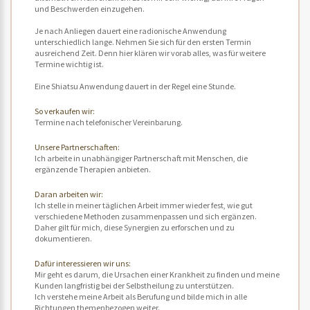
und Beschwerden einzugehen.
Je nach Anliegen dauert eine radionische Anwendung
unterschiedlich lange. Nehmen Sie sich für den ersten Termin
ausreichend Zeit. Denn hier klären wir vorab alles, was für weitere
Termine wichtig ist.
Eine Shiatsu Anwendung dauert in der Regel eine Stunde.
So verkaufen wir:
Termine nach telefonischer Vereinbarung.
Unsere Partnerschaften:
Ich arbeite in unabhängiger Partnerschaft mit Menschen, die
ergänzende Therapien anbieten.
Daran arbeiten wir:
Ich stelle in meiner täglichen Arbeit immer wieder fest, wie gut
verschiedene Methoden zusammenpassen und sich ergänzen.
Daher gilt für mich, diese Synergien zu erforschen und zu
dokumentieren.
Dafür interessieren wir uns:
Mir geht es darum, die Ursachen einer Krankheit zu finden und meine
Kunden langfristig bei der Selbstheilung zu unterstützen.
Ich verstehe meine Arbeit als Berufung und bilde mich in alle
Richtungen themenbezogen weiter.