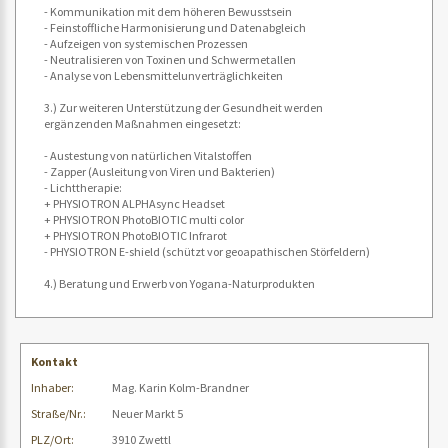
- Kommunikation mit dem höheren Bewusstsein
- Feinstoffliche Harmonisierung und Datenabgleich
- Aufzeigen von systemischen Prozessen
- Neutralisieren von Toxinen und Schwermetallen
- Analyse von Lebensmittelunverträglichkeiten
3.) Zur weiteren Unterstützung der Gesundheit werden
ergänzenden Maßnahmen eingesetzt:
- Austestung von natürlichen Vitalstoffen
- Zapper (Ausleitung von Viren und Bakterien)
- Lichttherapie:
+ PHYSIOTRON ALPHAsync Headset
+ PHYSIOTRON PhotoBIOTIC multi color
+ PHYSIOTRON PhotoBIOTIC Infrarot
- PHYSIOTRON E-shield (schützt vor geoapathischen Störfeldern)
4.) Beratung und Erwerb von Yogana-Naturprodukten
Kontakt
Inhaber:
Mag. Karin Kolm-Brandner
Straße/Nr.:
Neuer Markt 5
PLZ/Ort:
3910 Zwettl