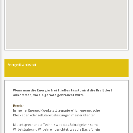
EnergetikWerkstatt
Wenn man die Energie frei fließen lässt, wird die Kraft dort
ankommen, wo sie gerade gebraucht wird.
Bereich:
In meiner EnergetikWerkstatt „repariere“ ich energetische
Blockaden oder zelluläre Belastungen meiner Klienten.
Mit entsprechender Technik wird das Sakralgelenk samt
Wirbelsäule und Wirbeln eingerichtet, was die Basis für ein