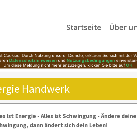
Startseite
Über u
t Cookies. Durch Nutzung unserer Dienste, erklären Sie sich mit der 
eren
Datenschutzhinweisen
und
Nutzungsbedingungen
einverstan
Um diese Meldung nicht mehr anzuzeigen, klicken Sie bitte auf
OK
.
ergie Handwerk
les ist Energie - Alles ist Schwingung - Ändere deine
hwingung, dann ändert sich dein Leben!