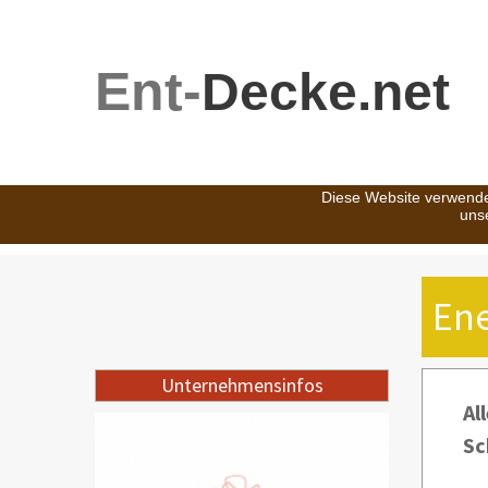
Ent-
Decke.net
Diese Website verwende
uns
En
Unternehmensinfos
Al
Sc