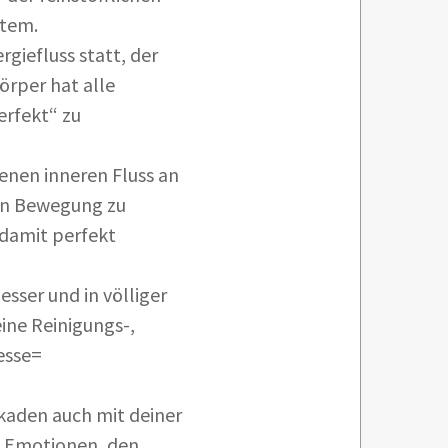
stem.
giefluss statt, der
örper hat alle
erfekt“ zu
genen inneren Fluss an
 in Bewegung zu
 damit perfekt
sser und in völliger
ine Reinigungs-,
esse=
kaden auch mit deiner
n Emotionen, den