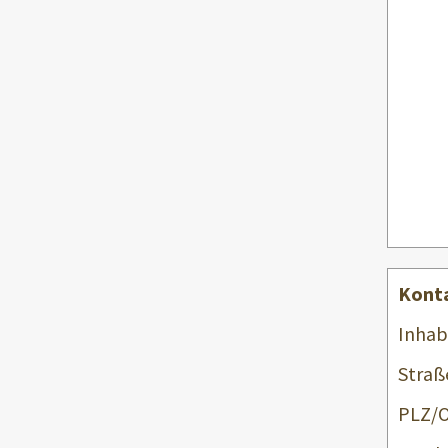
Kont
Inhab
Straß
PLZ/O