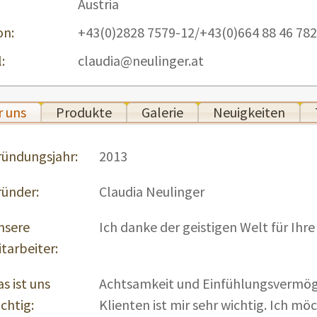
Austria
on:
+43(0)2828 7579-12/+43(0)664 88 46 78
:
claudia@neulinger.at
 uns
Produkte
Galerie
Neuigkeiten
ründungsjahr:
2013
ründer:
Claudia Neulinger
nsere
Ich danke der geistigen Welt für Ihre
tarbeiter:
s ist uns
Achtsamkeit und Einfühlungsvermö
chtig:
Klienten ist mir sehr wichtig. Ich m