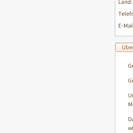
Land:
Telef
E-Mail
Über
G
G
U
Mi
Da
wi