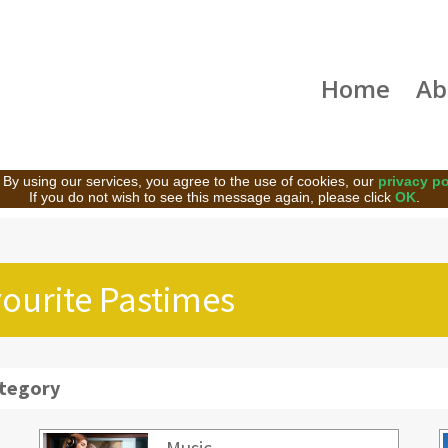
Home
Ab
 By using our services, you agree to the use of cookies, our
privacy po
If you do not wish to see this message again, please click
OK
.
vourite Pastimes
ategory
Music