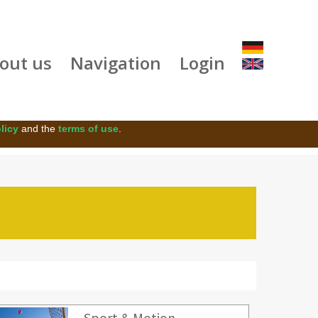
out us
Navigation
Login
licy
and the
terms of use
.
Sport & Motion