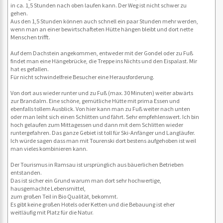
in ca. 1,5 Stunden nach oben laufen kann. Der Weg ist nicht schwer zu
gehen.
Aus den 1,5 Stunden können auch schnell ein paar Stunden mehr werden,
wenn man an einer bewirtschafteten Hütte hängen bleibt und dort nette
Menschen trifft.
Auf dem Dachstein angekommen, entweder mit der Gondel oder zu Fuß
findet man eine Hängebrücke, die Treppe ins Nichts und den Eispalast. Mir
hat es gefallen.
Für nicht schwindelfreie Besucher eine Herausforderung.
Von dort aus wieder runter und zu Fuß (max. 30 Minuten) weiter abwärts
zur Brandalm. Eine schöne, gemütliche Hütte mit prima Essen und
ebenfalls tollem Ausblick. Von hier kann man zu Fuß weiter nach unten
oder man leiht sich einen Schlitten und fährt. Sehr empfehlenswert. Ich bin
hoch gelaufen zum Mittagessen und dann mit dem Schlitten wieder
runtergefahren. Das ganze Gebiet ist toll für Ski-Anfänger und Langläufer.
Ich würde sagen dass man mit Tourenski dort bestens aufgehoben ist weil
man vieles kombinieren kann.
Der Tourismus in Ramsau ist ursprünglich aus bäuerlichen Betrieben
entstanden.
Das ist sicher ein Grund warum man dort sehr hochwertige,
hausgemachte Lebensmittel,
zum großen Teil in Bio Qualität, bekommt.
Es gibt keine großen Hotels oder Ketten und die Bebauung ist eher
weitläufig mit Platz für die Natur.