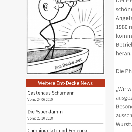
Der He
schöne
Angefa
1980 m
kommt 
Betrie
heran.
Die Ph
Weitere Ent-Decke News
„Wir w
Gästehaus Schumann
ausgez
Vom: 24.06.2019
Besond
Die Ysperklamm
aussch
Vom: 25.10.2018
Wurstw
Campingplatz und Ferienpa...