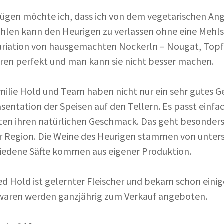
ügen möchte ich, dass ich von dem vegetarischen An
len kann den Heurigen zu verlassen ohne eine Mehls
ariation von hausgemachten Nockerln – Nougat, Top
ren perfekt und man kann sie nicht besser machen.
milie Hold und Team haben nicht nur ein sehr gutes Ge
äsentation der Speisen auf den Tellern. Es passt einf
ten ihren natürlichen Geschmack. Das geht besonder
r Region. Die Weine des Heurigen stammen von unters
iedene Säfte kommen aus eigener Produktion.
d Hold ist gelernter Fleischer und bekam schon einige
waren werden ganzjährig zum Verkauf angeboten.