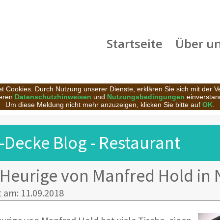
Startseite
Über u
t Cookies. Durch Nutzung unserer Dienste, erklären Sie sich mit der 
eren
Datenschutzhinweisen
und
Nutzungsbedingungen
einverstan
Um diese Meldung nicht mehr anzuzeigen, klicken Sie bitte auf
OK
.
-Decke Blog - Restaurant
 Heurige von Manfred Hold in
t am: 11.09.2018