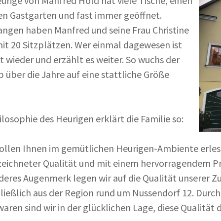
urige von Manfred Hold hat viele Tische, einen
n Gastgarten und fast immer geöffnet.
ngen haben Manfred und seine Frau Christine
it 20 Sitzplätzen. Wer einmal dagewesen ist
wieder und erzählt es weiter. So wuchs der
b über die Jahre auf eine stattliche Größe
ilosophie des Heurigen erklärt die Familie so:
ollen Ihnen im gemütlichen Heurigen-Ambiente erles
eichneter Qualität und mit einem hervorragendem Pre
eres Augenmerk legen wir auf die Qualität unserer Z
ließlich aus der Region rund um Nussendorf 12. Durch
aren sind wir in der glücklichen Lage, diese Qualität