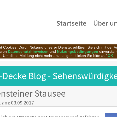
Startseite
Über u
t Cookies. Durch Nutzung unserer Dienste, erklären Sie sich mit der 
eren
Datenschutzhinweisen
und
Nutzungsbedingungen
einverstan
Um diese Meldung nicht mehr anzuzeigen, klicken Sie bitte auf
OK
.
-Decke Blog - Sehenswürdigkei
ensteiner Stausee
t am: 03.09.2017