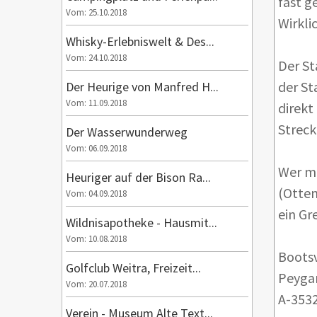
fast g
Vom: 25.10.2018
Wirkli
Whisky-Erlebniswelt & Des...
Vom: 24.10.2018
Der St
der St
Der Heurige von Manfred H...
Vom: 11.09.2018
direkt
Streck
Der Wasserwunderweg
Vom: 06.09.2018
Wer mö
Heuriger auf der Bison Ra...
(Otten
Vom: 04.09.2018
ein Gr
Wildnisapotheke - Hausmit...
Vom: 10.08.2018
Bootsv
Golfclub Weitra, Freizeit...
Peygar
Vom: 20.07.2018
A-3532
Verein - Museum Alte Text...