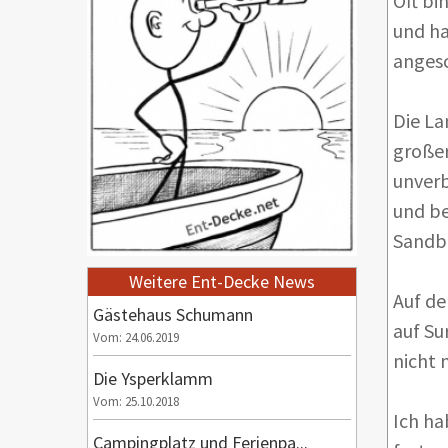
Oft bi
und ha
anges
Die La
großer
unverb
und be
Sandb
Weitere Ent-Decke News
Auf de
Gästehaus Schumann
auf Su
Vom: 24.06.2019
nicht 
Die Ysperklamm
Vom: 25.10.2018
Ich ha
Campingplatz und Ferienpa...