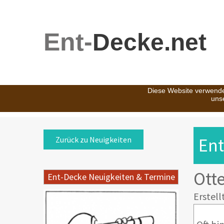
Ent-
Decke.net
Diese Website verwende
uns
Ent
Zurück zu Neuigkeiten
Ott
Ent-Decke Neuigkeiten & Termine
Erstell