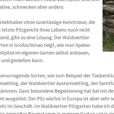
ative, schmecken aber anders.
lzliebhaber ohne zuverlässige Kenntnisse, die
s letzte Pilzgericht ihres Lebens noch nicht
 sind, gibt es eine Lösung. Der Waldviertler
rten in Großschönau zeigt, wie man Speise-
ilpilze im eigenen Garten selbst anbauen,
 und genießen kann.
ervorragende Sorten, wie zum Beispiel der Taubenbla
nseitling, der Waldviertler Austernseitling, der Samt
ämmen. Ganz besondere Begeisterung hat bei mir de
t ausgelöst. Der Pilz wächst in Europa ist aber sehr s
ilz im Geschäft. Im Waldviertler Pilzgarten habe ich 
ein geimpfter Baumstamm in meinem Garten unter ein