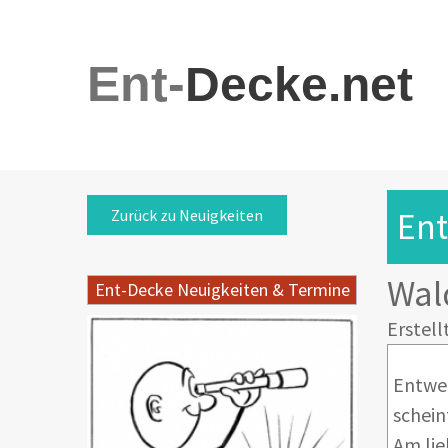
Ent-
Decke.net
Ent
Zurück zu Neuigkeiten
Wald
Ent-Decke Neuigkeiten & Termine
Erstell
Entwed
schein
Am lie