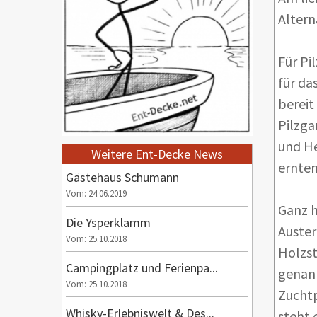
Altern
Für Pi
für da
bereit
Pilzga
und He
Weitere Ent-Decke News
ernten
Gästehaus Schumann
Vom: 24.06.2019
Ganz h
Die Ysperklamm
Auster
Vom: 25.10.2018
Holzst
Campingplatz und Ferienpa...
genann
Vom: 25.10.2018
Zuchtp
Whisky-Erlebniswelt & Des...
steht 