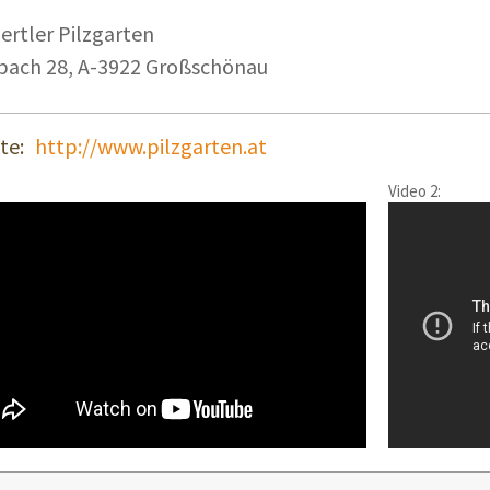
ertler Pilzgarten
bach 28, A-3922 Großschönau
te:
http://www.pilzgarten.at
Video 2: