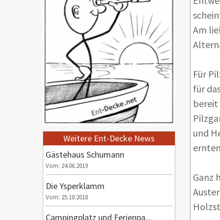
Entwed
schein
Am lie
Altern
Für Pi
für da
bereit
Pilzga
und He
Weitere Ent-Decke News
ernten
Gästehaus Schumann
Vom: 24.06.2019
Ganz h
Die Ysperklamm
Auster
Vom: 25.10.2018
Holzst
Campingplatz und Ferienpa...