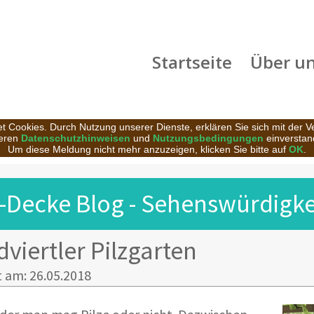
Startseite
Über u
t Cookies. Durch Nutzung unserer Dienste, erklären Sie sich mit der 
eren
Datenschutzhinweisen
und
Nutzungsbedingungen
einverstan
Um diese Meldung nicht mehr anzuzeigen, klicken Sie bitte auf
OK
.
-Decke Blog - Sehenswürdigkei
viertler Pilzgarten
t am: 26.05.2018