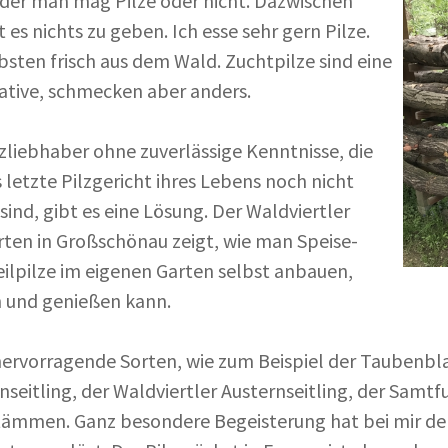
er man mag Pilze oder nicht. Dazwischen
t es nichts zu geben. Ich esse sehr gern Pilze.
bsten frisch aus dem Wald. Zuchtpilze sind eine
ative, schmecken aber anders.
lzliebhaber ohne zuverlässige Kenntnisse, die
s letzte Pilzgericht ihres Lebens noch nicht
 sind, gibt es eine Lösung. Der Waldviertler
rten in Großschönau zeigt, wie man Speise-
ilpilze im eigenen Garten selbst anbauen,
 und genießen kann.
ervorragende Sorten, wie zum Beispiel der Taubenbla
nseitling, der Waldviertler Austernseitling, der Samt
ämmen. Ganz besondere Begeisterung hat bei mir de