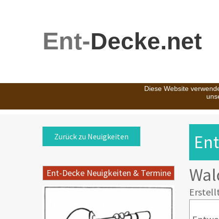
Ent-
Decke.net
Diese Website verwende
uns
Ent
Zurück zu Neuigkeiten
Wald
Ent-Decke Neuigkeiten & Termine
Erstell