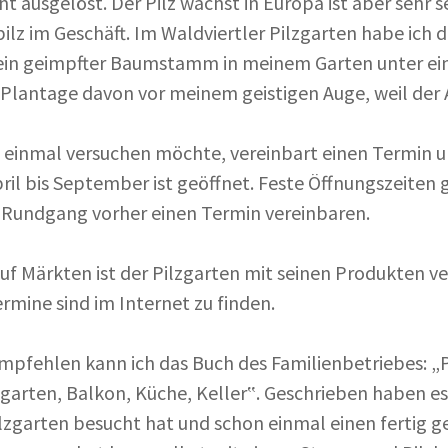
t ausgelöst. Der Pilz wächst in Europa ist aber sehr s
ilz im Geschäft. Im Waldviertler Pilzgarten habe ich 
ein geimpfter Baumstamm in meinem Garten unter ein
Plantage davon vor meinem geistigen Auge, weil der A
 einmal versuchen möchte, vereinbart einen Termin un
ril bis September ist geöffnet. Feste Öffnungszeiten g
Rundgang vorher einen Termin vereinbaren.
uf Märkten ist der Pilzgarten mit seinen Produkten ve
ermine sind im Internet zu finden.
mpfehlen kann ich das Buch des Familienbetriebes: „P
ogarten, Balkon, Küche, Keller‟. Geschrieben haben 
lzgarten besucht hat und schon einmal einen fertig