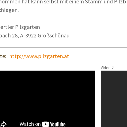
nommen hat kann selbst mit einem Stamm und Pilzbr
chlagen.
ertler Pilzgarten
bach 28, A-3922 Großschönau
te:
http://www.pilzgarten.at
Video 2: