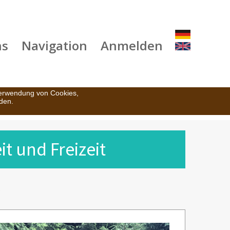
ns
Navigation
Anmelden
Verwendung von Cookies,
den.
t und Freizeit
g