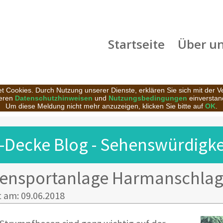
Startseite
Über u
t Cookies. Durch Nutzung unserer Dienste, erklären Sie sich mit der 
eren
Datenschutzhinweisen
und
Nutzungsbedingungen
einverstan
Um diese Meldung nicht mehr anzuzeigen, klicken Sie bitte auf
OK
.
-Decke Blog - Sehenswürdigkei
ensportanlage Harmanschla
t am: 09.06.2018