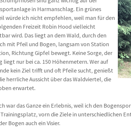
Strumpfhosen sind ganz wichtig auf der
portanlage in Harmanschlag. Ein grünes
il würde ich nicht empfehlen, weil man für den
lgenden Freizeit Robin Hood vielleicht
tbar wird. Das liegt an dem Wald, durch den
ch mit Pfeil und Bogen, langsam von Station
tion, Richtung Gipfel bewegt. Keine Sorge, der
g liegt nur bei ca. 150 Höhenmetern. Wer auf
nde kein Ziel trifft und oft Pfeile sucht, genießt
ie herrliche Aussicht über das Waldviertel, die
oben erwartet.
ch war das Ganze ein Erlebnis, weil ich den Bogensport
Trainingsplatz, vorn die Ziele in unterschiedlichen En
der Bogen auch ein Visier.