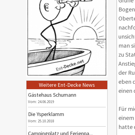
Grüne 
Bogens
Oberte
nachfo
unsich
man si
zu Sta
Anstie
der Ru
eben d
Weitere Ent-Decke News
einen 
Gästehaus Schumann
Vom: 24.06.2019
Für mi
Die Ysperklamm
einem 
Vom: 25.10.2018
hatte 
Campingplatz und Ferienpa...