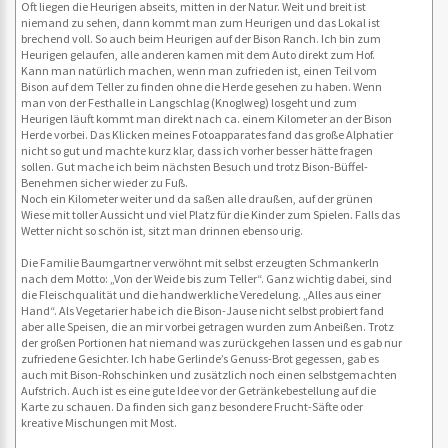
Oft liegen die Heurigen abseits, mitten in der Natur. Weit und breit ist
niemand zu sehen, dann kommt man zum Heurigen und das Lokal ist
brechend voll. So auch beim Heurigen auf der Bison Ranch. Ich bin zum
Heurigen gelaufen, alle anderen kamen mit dem Auto direkt zum Hof.
Kann man natürlich machen, wenn man zufrieden ist, einen Teil vom
Bison auf dem Teller zu finden ohne die Herde gesehen zu haben. Wenn
man von der Festhalle in Langschlag (Knoglweg) losgeht und zum
Heurigen läuft kommt man direkt nach ca. einem Kilometer an der Bison
Herde vorbei. Das Klicken meines Fotoapparates fand das große Alphatier
nicht so gut und machte kurz klar, dass ich vorher besser hätte fragen
sollen. Gut mache ich beim nächsten Besuch und trotz Bison-Büffel-
Benehmen sicher wieder zu Fuß.
Noch ein Kilometer weiter und da saßen alle draußen, auf der grünen
Wiese mit toller Aussicht und viel Platz für die Kinder zum Spielen. Falls das
Wetter nicht so schön ist, sitzt man drinnen ebenso urig.
Die Familie Baumgartner verwöhnt mit selbst erzeugten Schmankerln
nach dem Motto: „Von der Weide bis zum Teller“. Ganz wichtig dabei, sind
die Fleischqualität und die handwerkliche Veredelung. „Alles aus einer
Hand“. Als Vegetarier habe ich die Bison-Jause nicht selbst probiert fand
aber alle Speisen, die an mir vorbei getragen wurden zum Anbeißen. Trotz
der großen Portionen hat niemand was zurückgehen lassen und es gab nur
zufriedene Gesichter. Ich habe Gerlinde’s Genuss-Brot gegessen, gab es
auch mit Bison-Rohschinken und zusätzlich noch einen selbstgemachten
Aufstrich. Auch ist es eine gute Idee vor der Getränkebestellung auf die
Karte zu schauen. Da finden sich ganz besondere Frucht-Säfte oder
kreative Mischungen mit Most.