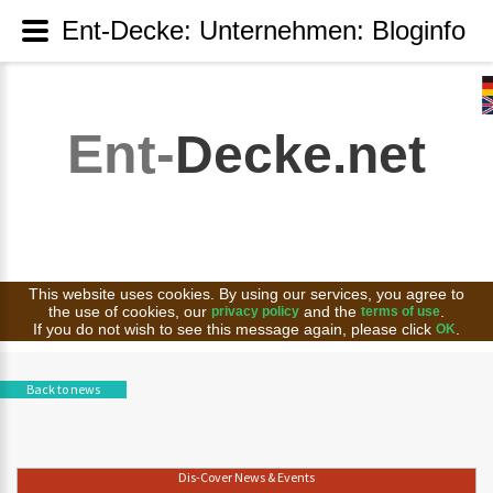
Ent-Decke: Unternehmen: Bloginfo
Ent-
Decke.net
This website uses cookies. By using our services, you agree to
the use of cookies, our
and the
.
privacy policy
terms of use
If you do not wish to see this message again, please click
.
OK
Back to news
Dis-Cover News & Events