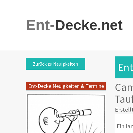
Ent-
Decke.net
Ent
Zurück zu Neuigkeiten
Cam
Ent-Decke Neuigkeiten & Termine
Tau
Erstell
Ein la