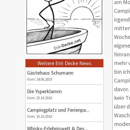
am Mon
Campi
irgend
mitten
Woche 
eigene
hinran
mehr v
Weitere Ent-Decke News
bin ic
Gästehaus Schumann
Campin
Vom: 24.06.2019
davor.
Die Ysperklamm
kein T
Vom: 25.10.2018
über d
Campingplatz und Ferienpa...
Waschm
Vom: 25.10.2018
modern
Whisky-Erlebniswelt & Des...