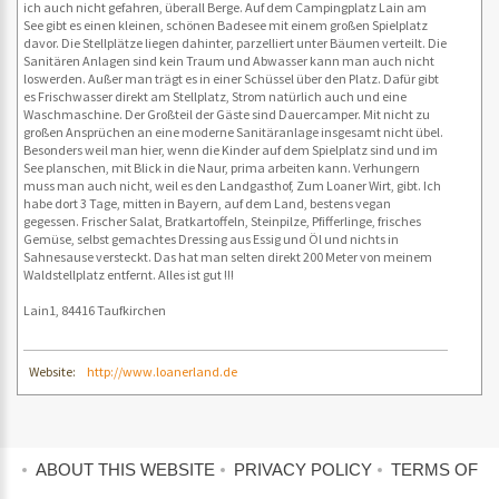
ich auch nicht gefahren, überall Berge. Auf dem Campingplatz Lain am
See gibt es einen kleinen, schönen Badesee mit einem großen Spielplatz
davor. Die Stellplätze liegen dahinter, parzelliert unter Bäumen verteilt. Die
Sanitären Anlagen sind kein Traum und Abwasser kann man auch nicht
loswerden. Außer man trägt es in einer Schüssel über den Platz. Dafür gibt
es Frischwasser direkt am Stellplatz, Strom natürlich auch und eine
Waschmaschine. Der Großteil der Gäste sind Dauercamper. Mit nicht zu
großen Ansprüchen an eine moderne Sanitäranlage insgesamt nicht übel.
Besonders weil man hier, wenn die Kinder auf dem Spielplatz sind und im
See planschen, mit Blick in die Naur, prima arbeiten kann. Verhungern
muss man auch nicht, weil es den Landgasthof, Zum Loaner Wirt, gibt. Ich
habe dort 3 Tage, mitten in Bayern, auf dem Land, bestens vegan
gegessen. Frischer Salat, Bratkartoffeln, Steinpilze, Pfifferlinge, frisches
Gemüse, selbst gemachtes Dressing aus Essig und Öl und nichts in
Sahnesause versteckt. Das hat man selten direkt 200 Meter von meinem
Waldstellplatz entfernt. Alles ist gut !!!
Lain1, 84416 Taufkirchen
Website:
http://www.loanerland.de
ABOUT THIS WEBSITE
PRIVACY POLICY
TERMS OF