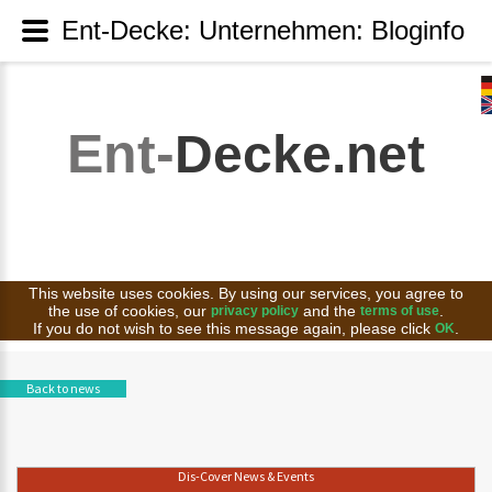
Ent-Decke: Unternehmen: Bloginfo
Ent-
Decke.net
This website uses cookies. By using our services, you agree to
the use of cookies, our
and the
.
privacy policy
terms of use
If you do not wish to see this message again, please click
.
OK
Back to news
Dis-Cover News & Events