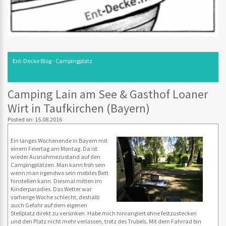
Ent-Decke Blog - Campingplatz
Camping Lain am See & Gasthof Loaner
Wirt in Taufkirchen (Bayern)
Posted on: 15.08.2016
Ein langes Wochenende in Bayern mit
einem Feiertag am Montag. Da ist
wieder Ausnahmezustand auf den
Campingplätzen. Man kann froh sein
wenn man irgendwo sein mobiles Bett
hinstellen kann. Diesmal mitten im
Kinderparadies. Das Wetter war
vorherige Woche schlecht, deshalb
auch Gefahr auf dem eigenen
Stellplatz direkt zu versinken. Habe mich hinrangiert ohne festzustecken
und den Platz nicht mehr verlassen, trotz des Trubels. Mit dem Fahrrad bin