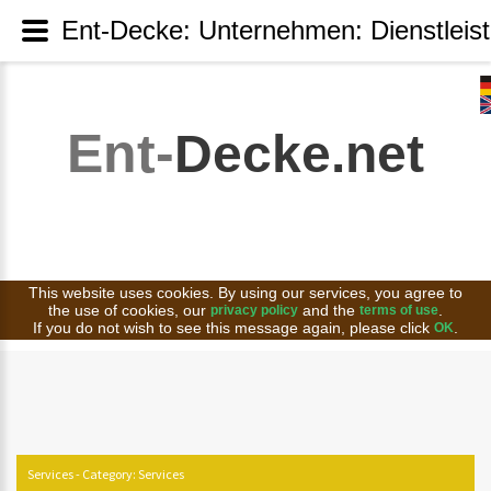
Ent-Decke: Unternehmen: Dienstleis
Ent-
Decke.net
This website uses cookies. By using our services, you agree to
the use of cookies, our
and the
.
privacy policy
terms of use
If you do not wish to see this message again, please click
.
OK
Services - Category: Services