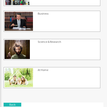
Business
Science & Research
At Home
Back