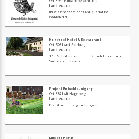
Ort: 3944 Pürbach bei Schrems
Land: Austria
Ihr wissenschaftliches Antiquariat im
Waldviertel
Kaiserhof Hotel & Restaurant
Ort: 5081 Anif-Salzburg
Land: Austria
3 * E-Mobilitäts- und Genießerhotel im grünen
Süden von Salzburg
Projekt Entschleunigung
Ort: 3871 Alt-Nagelberg
Land: Austria
Bist DU in Eile, so gehe langsam!
Modern Home