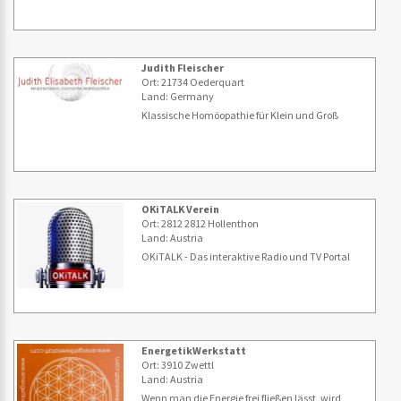
Judith Fleischer
Ort: 21734 Oederquart
Land: Germany
Klassische Homöopathie für Klein und Groß
OKiTALK Verein
Ort: 2812 2812 Hollenthon
Land: Austria
OKiTALK - Das interaktive Radio und TV Portal
EnergetikWerkstatt
Ort: 3910 Zwettl
Land: Austria
Wenn man die Energie frei fließen lässt, wird