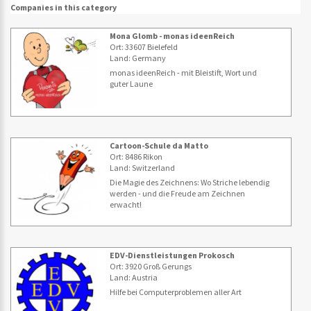
Companies in this category
Mona Glomb - monas ideenReich
Ort: 33607 Bielefeld
Land: Germany
monas ideenReich - mit Bleistift, Wort und
guter Laune
Cartoon-Schule da Matto
Ort: 8486 Rikon
Land: Switzerland
Die Magie des Zeichnens: Wo Striche lebendig
werden - und die Freude am Zeichnen
erwacht!
EDV-Dienstleistungen Prokosch
Ort: 3920 Groß Gerungs
Land: Austria
Hilfe bei Computerproblemen aller Art