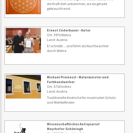
die Kraft dort ankommen, wo sie gerade
gebraucht wird.
Ernest Zederbauer - Autor
Ort: 3970 Weitra
Land: Austria
Er schreibt ... und führt als Nachtwächter
durch Weitra
Michael Preinessl - Malermeister und
Farbhandwerker
Ort: 3754 Irnfritz
Land: Austria
Traditionelle Anstriche für maximalen Schutz
und Wohlbefinden
Wissenschaftliches Antiquariat
Mayrhofer-Schöningh