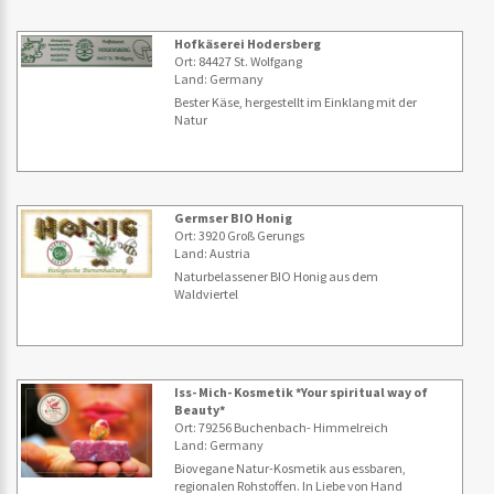
Hofkäserei Hodersberg
Ort: 84427 St. Wolfgang
Land: Germany
Bester Käse, hergestellt im Einklang mit der
Natur
Germser BIO Honig
Ort: 3920 Groß Gerungs
Land: Austria
Naturbelassener BIO Honig aus dem
Waldviertel
Iss- Mich- Kosmetik *Your spiritual way of
Beauty*
Ort: 79256 Buchenbach- Himmelreich
Land: Germany
Biovegane Natur-Kosmetik aus essbaren,
regionalen Rohstoffen. In Liebe von Hand